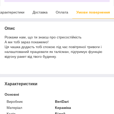
арактеристики
Доставка
Оплата
Умови повернення
Опис
Розкажи нам, що ти знаєш про стресостійкість
А ми тобі зараз покажемо!
Ця чашка додасть тобі спокою під час повітряної тривоги і
налаштований працювати як талісман, підтримує функцію
відгону ракет від твого будинку.
Характеристики
Основні
Виробник
BeriDari
Матеріал
Кераміка
Колір
Білий