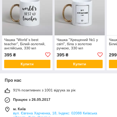
Чашка "World`s best
Чашка "Хрещений №1 у
Чашк
teacher", Білий-золотий,
світі", біла з золотою
Біли
англійська, 330 мл
ручкою, 330 мл
395
395
299
₴
₴
Купити
Купити
Про нас
91% позитивних з 1001 відгука за рік
Працює з 26.05.2017
м. Київ
вул. Євгена Харченка, 18, Індекс: 02088 Київська