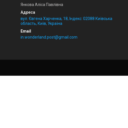
Янкова Аліса Павлівна
вул. Євгена Харченка, 18, Індекс: 02088 Київська
область, Київ, Україна
in.wonderland.post@gmail.com