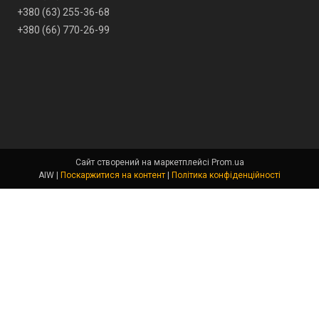
+380 (63) 255-36-68
+380 (66) 770-26-99
Сайт створений на маркетплейсі
Prom.ua
AIW |
Поскаржитися на контент
|
Політика конфіденційності