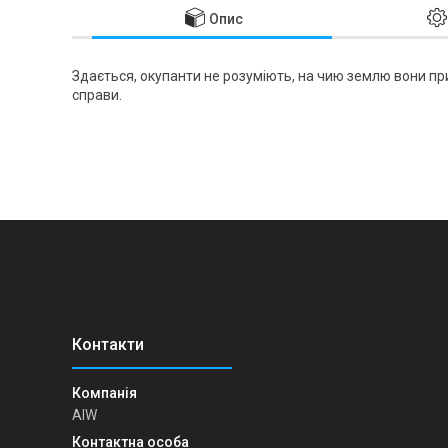
Опис
Здається, окупанти не розуміють, на чию землю вони при
справи.
AIW