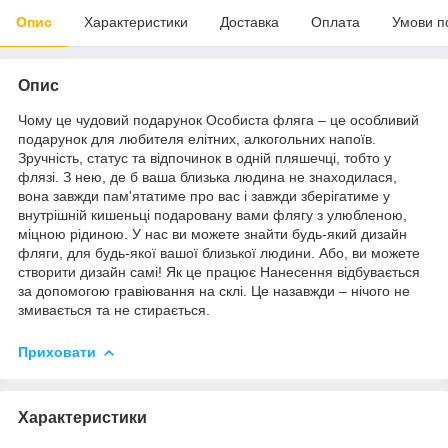
Опис
Характеристики
Доставка
Оплата
Умови п
Опис
Чому це чудовий подарунок Особиста фляга – це особливий
подарунок для любителя елітних, алкогольних напоїв.
Зручність, статус та відпочинок в одній пляшечці, тобто у
флязі. З нею, де б ваша близька людина не знаходилася,
вона завжди пам'ятатиме про вас і завжди зберігатиме у
внутрішній кишеньці подаровану вами флягу з улюбленою,
міцною рідиною. У нас ви можете знайти будь-який дизайн
фляги, для будь-якої вашої близької людини. Або, ви можете
створити дизайн самі! Як це працює Нанесення відбувається
за допомогою гравіювання на склі. Це назавжди – нічого не
змивається та не стирається.
Приховати
Характеристики