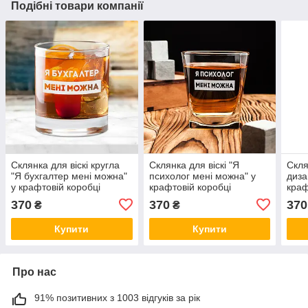
Подібні товари компанії
Склянка для віскі кругла
Склянка для віскі "Я
Скля
"Я бухгалтер мені можна"
психолог мені можна" у
диза
у крафтовій коробці
крафтовій коробці
краф
370
370
370
₴
₴
Купити
Купити
Про нас
91% позитивних з 1003 відгуків за рік