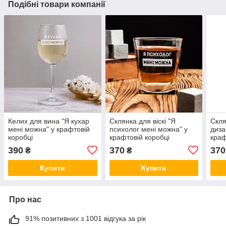
Подібні товари компанії
Келих для вина "Я кухар
Склянка для віскі "Я
Скля
мені можна" у крафтовій
психолог мені можна" у
диза
коробці
крафтовій коробці
краф
390
370
370
₴
₴
Купити
Купити
Про нас
91% позитивних з 1001 відгука за рік