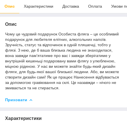
Опис
Характеристики
Доставка
Оплата
Умови п
Опис
Чому це чудовий подарунок Особиста фляга – це особливий
подарунок для любителя елітних, алкогольних напоїв.
Зручність, статус та відпочинок в одній пляшечці, тобто у
флязі. З нею, де б ваша близька людина не знаходилася,
вона завжди пам'ятатиме про вас і завжди зберігатиме у
внутрішній кишеньці подаровану вами флягу з улюбленою,
міцною рідиною. У нас ви можете знайти будь-який дизайн
фляги, для будь-якої вашої близької людини. Або, ви можете
створити дизайн самі! Як це працює Нанесення відбувається
за допомогою гравіювання на склі. Це назавжди – нічого не
змивається та не стирається.
Приховати
Характеристики