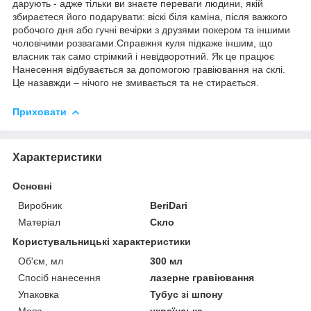
дарують - адже тільки ви знаєте переваги людини, якій
збираєтеся його подарувати: віскі біля каміна, після важкого
робочого дня або гучні вечірки з друзями покером та іншими
чоловічими розвагами.Справжня куля підкаже іншим, що
власник так само стрімкий і невідворотний. Як це працює
Нанесення відбувається за допомогою гравіювання на склі.
Це назавжди – нічого не змивається та не стирається.
Приховати
Характеристики
Основні
Виробник
BeriDari
Матеріал
Скло
Користувальницькі характеристики
Об'єм, мл
300 мл
Спосіб нанесення
лазерне гравіювання
Упаковка
Тубус зі шпону
Мова
українська