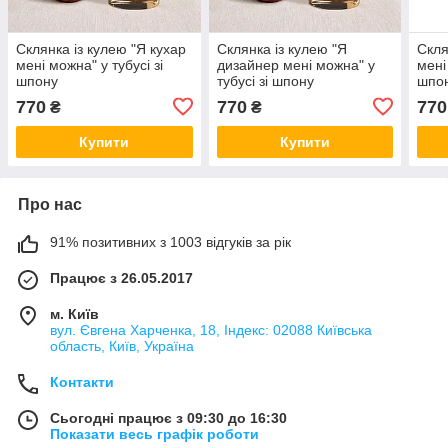
Склянка із кулею "Я кухар
Склянка із кулею "Я
Скля
мені можна" у тубусі зі
дизайнер мені можна" у
мені
шпону
тубусі зі шпону
шпо
770
770
770
₴
₴
Купити
Купити
Про нас
91% позитивних з 1003 відгуків за рік
Працює з 26.05.2017
м. Київ
вул. Євгена Харченка, 18, Індекс: 02088 Київська
область, Київ, Україна
Контакти
Сьогодні працює з 09:30 до 16:30
Показати весь графік роботи