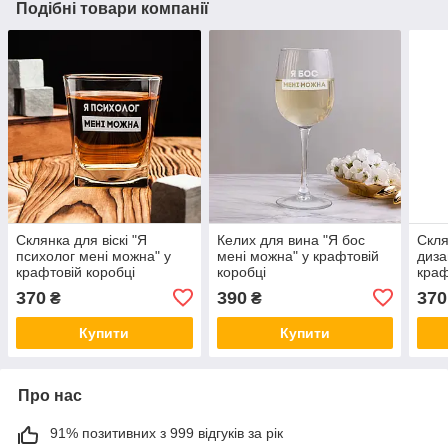
Подібні товари компанії
Склянка для віскі "Я
Келих для вина "Я бос
Скля
психолог мені можна" у
мені можна" у крафтовій
диза
крафтовій коробці
коробці
краф
370
390
370
₴
₴
Купити
Купити
Про нас
91% позитивних з 999 відгуків за рік