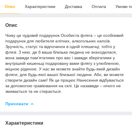
Опис
Характеристики
Доставка
Оплата
Умови п
Опис
Чому це чудовий подарунок Особиста фляга – це особливий
подарунок для любителя елітних, алкогольних напоїв.
Зручність, статус та відпочинок в одній пляшечці, тобто у
флязі. З нею, де б ваша близька людина не знаходилася,
вона завжди пам'ятатиме про вас і завжди зберігатиме у
внутрішній кишеньці подаровану вами флягу з улюбленою,
міцною рідиною. У нас ви можете знайти будь-який дизайн
фляги, для будь-якої вашої близької людини. Або, ви можете
створити дизайн самі! Як це працює Нанесення відбувається
за допомогою гравіювання на склі. Це назавжди – нічого не
змивається та не стирається.
Приховати
Характеристики