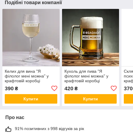
Подібні товари компанії
Келих для вина "Я
Кухоль для пива "Я
Скля
філолог мені можна" у
філолог мені можна" у
псих
крафтовій коробці
крафтовій коробці
краф
390
420
370
₴
₴
Купити
Купити
Про нас
91% позитивних з 998 відгуків за рік