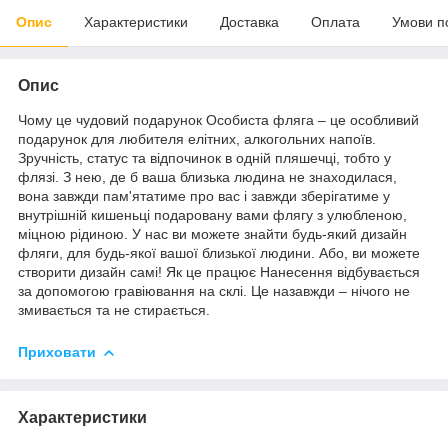
Опис
Характеристики
Доставка
Оплата
Умови п
Опис
Чому це чудовий подарунок Особиста фляга – це особливий
подарунок для любителя елітних, алкогольних напоїв.
Зручність, статус та відпочинок в одній пляшечці, тобто у
флязі. З нею, де б ваша близька людина не знаходилася,
вона завжди пам'ятатиме про вас і завжди зберігатиме у
внутрішній кишеньці подаровану вами флягу з улюбленою,
міцною рідиною. У нас ви можете знайти будь-який дизайн
фляги, для будь-якої вашої близької людини. Або, ви можете
створити дизайн самі! Як це працює Нанесення відбувається
за допомогою гравіювання на склі. Це назавжди – нічого не
змивається та не стирається.
Приховати
Характеристики