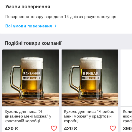
Умови повернення
Повернення товару впродовж 14 днів за рахунок покупця
Всі умови повернення
Подібні товари компанії
Кухоль для пива "Я
Кухоль для пива "Я рибак
Кели
дизайнер мені можна" у
мені можна" у крафтовій
екон
крафтовій коробці
коробці
краф
420
420
390
₴
₴