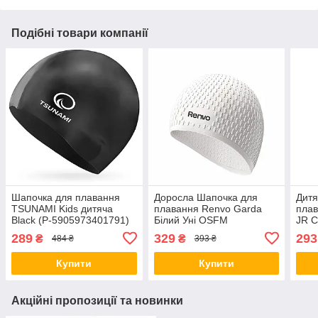
Подібні товари компанії
Шапочка для плавання
Доросла Шапочка для
Дитя
TSUNAMI Kids дитяча
плавання Renvo Garda
плав
Black (P-5905973401791)
Білий Уні OSFM
JR С
(2SC1201-03)
06)
289
329
293
₴
₴
484 ₴
393 ₴
Купити
Купити
Акційні пропозиції та новинки