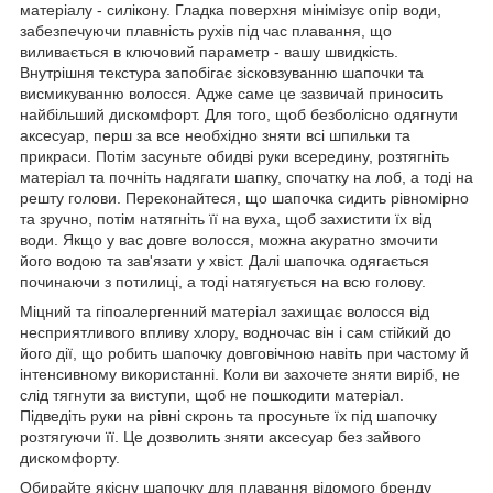
матеріалу - силікону. Гладка поверхня мінімізує опір води,
забезпечуючи плавність рухів під час плавання, що
виливається в ключовий параметр - вашу швидкість.
Внутрішня текстура запобігає зісковзуванню шапочки та
висмикуванню волосся. Адже саме це зазвичай приносить
найбільший дискомфорт. Для того, щоб безболісно одягнути
аксесуар, перш за все необхідно зняти всі шпильки та
прикраси. Потім засуньте обидві руки всередину, розтягніть
матеріал та почніть надягати шапку, спочатку на лоб, а тоді на
решту голови. Переконайтеся, що шапочка сидить рівномірно
та зручно, потім натягніть її на вуха, щоб захистити їх від
води. Якщо у вас довге волосся, можна акуратно змочити
його водою та зав'язати у хвіст. Далі шапочка одягається
починаючи з потилиці, а тоді натягується на всю голову.
Міцний та гіпоалергенний матеріал захищає волосся від
несприятливого впливу хлору, водночас він і сам стійкий до
його дії, що робить шапочку довговічною навіть при частому й
інтенсивному використанні. Коли ви захочете зняти виріб, не
слід тягнути за виступи, щоб не пошкодити матеріал.
Підведіть руки на рівні скронь та просуньте їх під шапочку
розтягуючи її. Це дозволить зняти аксесуар без зайвого
дискомфорту.
Обирайте якісну шапочку для плавання відомого бренду