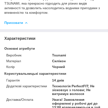
TSUNAMI
, яка прекрасно підходить для різних видів
активності та дозволить насолодитись водними пригодами з
впевненістю та комфортом.
Приховати
Характеристики
Основні атрибути
Виробник
Tsunami
Матеріал
Силікон
Колір
Чорний
Користувальницькі характеристики
Гарантія
14 днів
Додаткові характеристики
Технологія PerfectFIT; Не
зісковзує з голови; Не
витримує волосся
Доставка/Оплата
Увага! Замовлення
оформлені у робочі дні до
13:00 відправляються в той