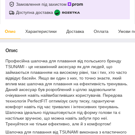
Замовлення під захистом
Доступна доставка
Опис
Характеристики
Доставка
Оплата
Умови п
Опис
Професійна шапочка для плавання від польського бренду
TSUNAMI
- це незамінний аксесуар як для людей, що
займаються плаванням на високому рівні, так і тих, хто часто
відвідує басейн. Якщо ви один з них, то точно знаєте, який
вплив має шапочка для плавання на ефективність тренувань.
Даний аксесуар був розроблений з ціллю задовольнити
очікування навіть найвибагливіших користувачів. Передова
технологія PerfectFIT оптимізує силу тиску, гарантуючи
комфорт навіть під час тривалих і інтенсивних тренувань.
Шапочка ідеально підлаштовується під форму голови та є
настільки зручною, що можна навіть забути про неї.
Тренуйтеся не тільки ефективно, але й з комфортом!
Шапочка для плавання від
TSUNAMI
виконана з еластичного