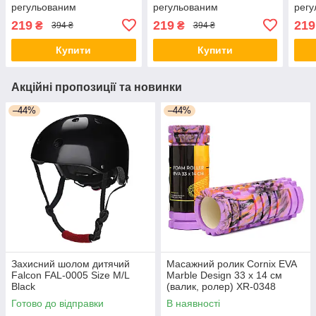
регульованим
регульованим
регу
навантаженням і
навантаженням і
нава
219
219
219
₴
₴
394 ₴
394 ₴
лічильником XR-0266
лічильником XR-0267 Sky
лічи
Mint/Grey
Blue/Black
Grey
Купити
Купити
Акційні пропозиції та новинки
–44%
–44%
Захисний шолом дитячий
Масажний ролик Cornix EVA
Falcon FAL-0005 Size M/L
Marble Design 33 x 14 см
Black
(валик, ролер) XR-0348
Готово до відправки
В наявності