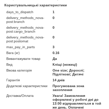
Користувальницькі характеристики
days_to_dispatch
1
delivery_methods_nova-
0
post:branch
delivery_methods_nova-
0
post:cargo_branch
delivery_methods_nova-
0
post:postomat
max_pay_in_parts
3
Вага (кг)
0.16
Вивантажувати товар
Да
Вид
Кліщі (ножиці)
Вікова категорія
One size; Дорослі;
Підліткові; Дитячі
Гарантія
14 днів
Додаткові характеристики
Прогумована зона
захоплення
Доставка/Оплата
Увага! Замовлення
оформлені у робочі дні до
13:00 відправляються в той
же день. Оплачені