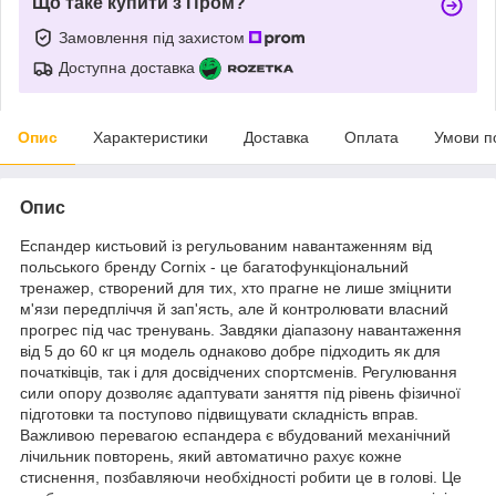
Що таке купити з Пром?
Замовлення під захистом
Доступна доставка
Опис
Характеристики
Доставка
Оплата
Умови п
Опис
Еспандер кистьовий із регульованим навантаженням від
польського бренду
Cornix
- це багатофункціональний
тренажер, створений для тих, хто прагне не лише зміцнити
м'язи передпліччя й зап'ясть, але й контролювати власний
прогрес під час тренувань. Завдяки діапазону навантаження
від 5 до 60 кг ця модель однаково добре підходить як для
початківців, так і для досвідчених спортсменів. Регулювання
сили опору дозволяє адаптувати заняття під рівень фізичної
підготовки та поступово підвищувати складність вправ.
Важливою перевагою еспандера є вбудований механічний
лічильник повторень, який автоматично рахує кожне
стиснення, позбавляючи необхідності робити це в голові. Це