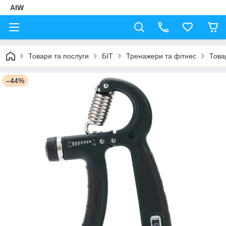
AIW
Товари та послуги
БІТ
Тренажери та фітнес
Това
–44%