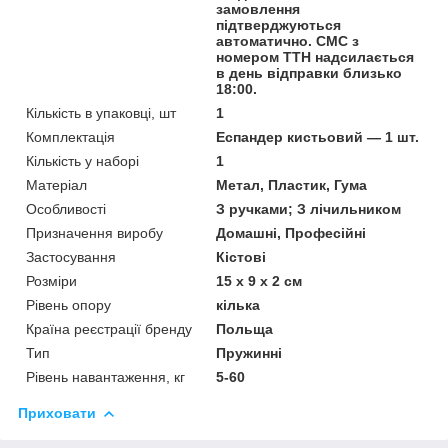
замовлення
підтверджуються
автоматично. СМС з
номером ТТН надсилається
в день відправки близько
18:00.
Кількість в упаковці, шт
1
Комплектація
Еспандер кистьовий — 1 шт.
Кількість у наборі
1
Матеріал
Метал, Пластик, Гума
Особливості
З ручками; З лічильником
Призначення виробу
Домашні, Професійні
Застосування
Кістові
Розміри
15 x 9 x 2 см
Рівень опору
кілька
Країна реєстрації бренду
Польща
Тип
Пружинні
Рівень навантаження, кг
5-60
Приховати