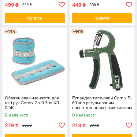
499
449
₴
₴
898 ₴
808 ₴
Купити
Купити
–44%
–44%
Обважнювачі-манжети для
Еспандер кистьовий Cornix 5-
ніг і рук Cornix 2 x 0.5 кг XR-
60 кг з регульованим
0240
навантаженням і лічильником
XR-0261 Navy Green/Black
В наявності
В наявності
279
219
₴
₴
502 ₴
394 ₴