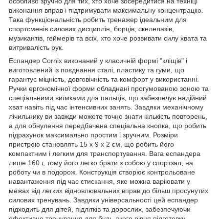
особливо зручно для тих, хто хоче зосередитися на техніці
виконання вправ і підтримувати максимальну концентрацію.
Така функціональність робить тренажер ідеальним для
спортсменів силових дисциплін, борців, скелелазів,
музикантів, геймерів та всіх, хто хоче розвивати силу хвата та
витривалість рук.
Еспандер
Cornix
виконаний у класичній формі "кліщів" і
виготовлений із поєднання сталі, пластику та гуми, що
гарантує міцність, довговічність та комфорт у використанні.
Ручки ергономічної форми обладнані прогумованою зоною та
спеціальними виїмками для пальців, що забезпечує надійний
хват навіть під час інтенсивних занять. Завдяки механічному
лічильнику ви завжди можете точно знати кількість повторень,
а для обнулення передбачена спеціальна кнопка, що робить
підрахунок максимально простим і зручним. Розміри
пристрою становлять 15 x 9 x 2 см, що робить його
компактним і легким для транспортування. Вага еспандера
лише 160 г, тому його легко брати з собою у спортзал, на
роботу чи в подорож. Конструкція створює контрольоване
навантаження під час стискання, яке можна варіювати у
межах від легких відновлювальних вправ до більш просунутих
силових тренувань. Завдяки універсальності цей еспандер
підходить для дітей, підлітків та дорослих, забезпечуючи
ефективне тренування для будь-якого рівня підготовки.