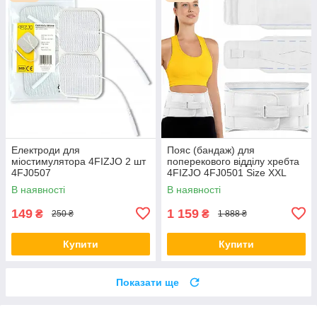
Електроди для
Пояс (бандаж) для
міостимулятора 4FIZJO 2 шт
поперекового відділу хребта
4FJ0507
4FIZJO 4FJ0501 Size XXL
В наявності
В наявності
149
1 159
₴
₴
250 ₴
1 888 ₴
Купити
Купити
Показати ще