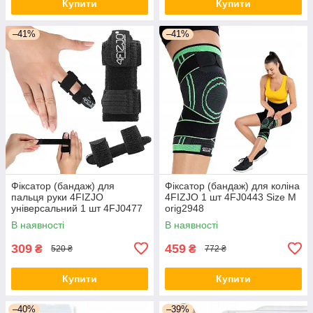
Купити
Купити
–41%
–41%
Фіксатор (бандаж) для
Фіксатор (бандаж) для коліна
пальця руки 4FIZJO
4FIZJO 1 шт 4FJ0443 Size M
універсальний 1 шт 4FJ0477
orig2948
orig3017
В наявності
В наявності
309
459
₴
₴
520 ₴
772 ₴
Купити
Купити
–40%
–39%