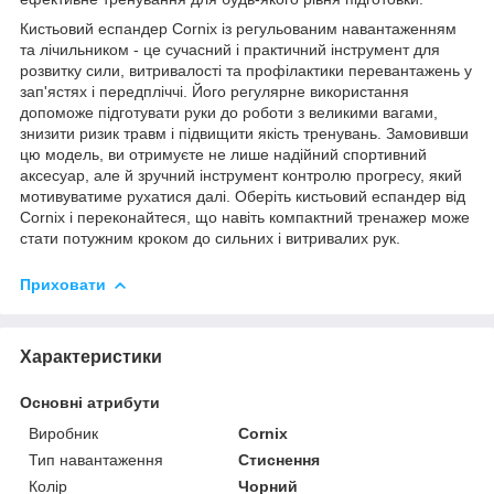
Кистьовий еспандер
Cornix
із регульованим навантаженням
та лічильником - це сучасний і практичний інструмент для
розвитку сили, витривалості та профілактики перевантажень у
зап'ястях і передпліччі. Його регулярне використання
допоможе підготувати руки до роботи з великими вагами,
знизити ризик травм і підвищити якість тренувань. Замовивши
цю модель, ви отримуєте не лише надійний спортивний
аксесуар, але й зручний інструмент контролю прогресу, який
мотивуватиме рухатися далі. Оберіть кистьовий еспандер від
Cornix
і переконайтеся, що навіть компактний тренажер може
стати потужним кроком до сильних і витривалих рук.
Приховати
Характеристики
Основні атрибути
Виробник
Cornix
Тип навантаження
Стиснення
Колір
Чорний