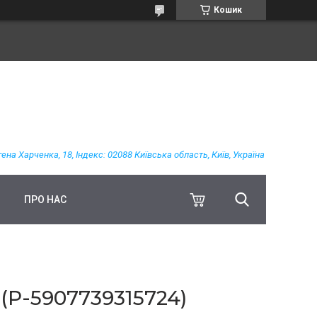
Кошик
гена Харченка, 18, Індекс: 02088 Київська область, Київ, Україна
ПРО НАС
P-5907739315724)