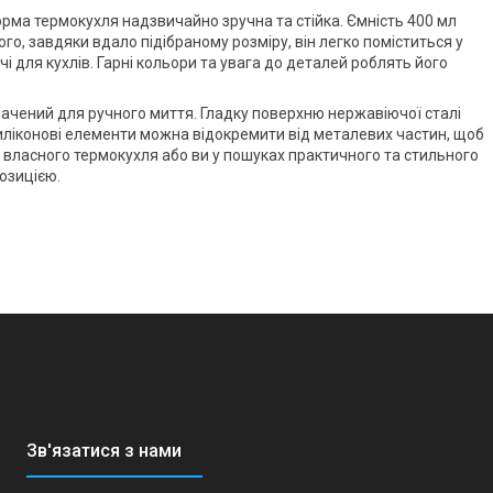
орма термокухля надзвичайно зручна та стійка. Ємність 400 мл
го, завдяки вдало підібраному розміру, він легко поміститься у
чі для кухлів. Гарні кольори та увага до деталей роблять його
начений для ручного миття. Гладку поверхню нержавіючої сталі
 силіконові елементи можна відокремити від металевих частин, щоб
є власного термокухля або ви у пошуках практичного та стильного
озицією.