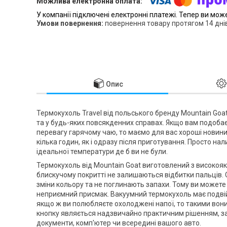
У компанії підключені електронні платежі. Тепер ви мож
повернення товару протягом 14 дні
Опис
Термокухоль Travel від польського бренду
Mountain Goa
та у будь-яких повсякденних справах. Якщо вам подоба
перевагу гарячому чаю, то маємо для вас хороші новин
кілька годин, як і одразу після приготування. Просто н
ідеальної температури де б ви не були.
Термокухоль від
Mountain Goat
виготовлений з високоякіс
блискучому покритті не залишаються відбитки пальців. С
зміни кольору та не поглинають запахи. Тому ви можете 
неприємний присмак. Вакуумний термокухоль має подвій
якщо ж ви полюбляєте охолоджені напої, то такими вон
кнопку являється надзвичайно практичним рішенням, з
документи, комп'ютер чи всередині вашого авто.