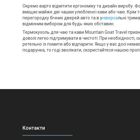
Окремо варто відмітити ергономіку та дизайн виробу. Ф
вміщає майже дві чашки улюбленої кави або чаю. Крім то
перегородку бічних дверей авто та в у
ніверса
льні трима
відмінним вибором для будь-яких обставин.
Термокухоль для чаю та кави
Mountain Goat
Travel приз
доволі легко підтримувати в чистоті. При необхідності,
ретельно їх помити або відпарити. Якщо у вас досі нема
подарунка, то годі зволікати, скористайтеся нашою проп