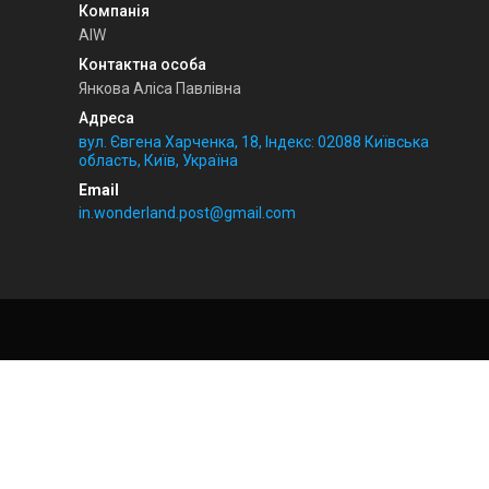
AIW
Янкова Аліса Павлівна
вул. Євгена Харченка, 18, Індекс: 02088 Київська
область, Київ, Україна
in.wonderland.post@gmail.com