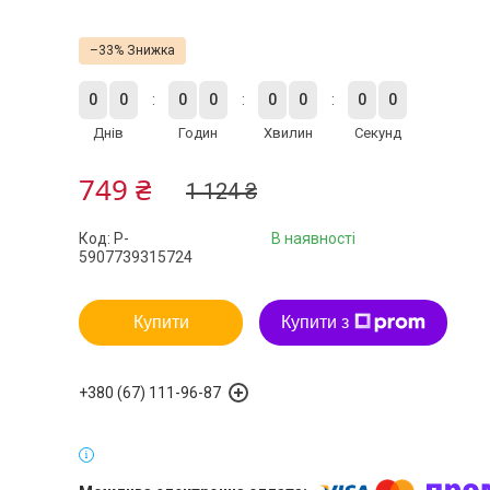
–33%
0
0
0
0
0
0
0
0
Днів
Годин
Хвилин
Секунд
749 ₴
1 124 ₴
Код:
P-
В наявності
5907739315724
Купити
Купити з
+380 (67) 111-96-87