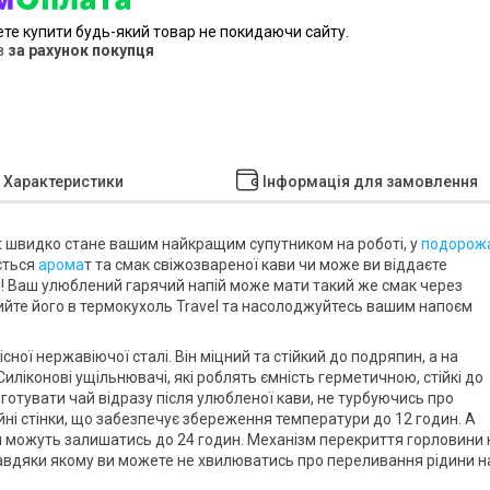
ете купити будь-який товар не покидаючи сайту.
в
за рахунок покупця
Характеристики
Інформація для замовлення
t
швидко стане вашим найкращим супутником на роботі, у
подорож
ється
арома
т та смак свіжозвареної кави чи може ви віддаєте
и! Ваш улюблений гарячий напій може мати такий же смак через
алийте його в термокухоль Travel та насолоджуйтесь вашим напоєм
ної нержавіючої сталі. Він міцний та стійкий до подряпин, а на
иліконові ущільнювачі, які роблять ємність герметичною, стійкі до
готувати чай відразу після улюбленої кави, не турбуючись про
ні стінки, що забезпечує збереження температури до 12 годин. А
и можуть залишатись до 24 годин. Механізм перекриття горловини 
авдяки якому ви можете не хвилюватись про переливання рідини н