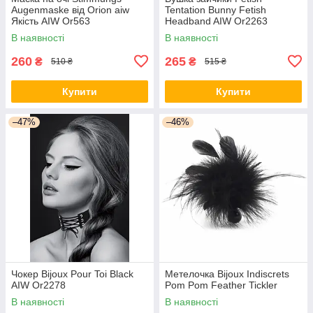
Augenmaske від Orion aiw
Tentation Bunny Fetish
Якість AIW Or563
Headband AIW Or2263
В наявності
В наявності
260
265
₴
₴
510 ₴
515 ₴
Купити
Купити
–47%
–46%
Чокер Bijoux Pour Toi Black
Метелочка Bijoux Indiscrets
AIW Or2278
Pom Pom Feather Tickler
В наявності
В наявності