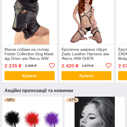
Маска собаки на голову
Еротична шкіряна сбруя
Ерот
Fetish Collection Dog Mask
Zado Leather Harness aiw
ZADO
від Orion aiw Якість AIW
Якість AIW Or878
Body
Or1236
Or1
2 235
2 420
2 0
₴
₴
2 485 ₴
2 670 ₴
Купити
Купити
Акційні пропозиції та новинки
–58%
–57%