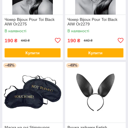
Чокер Bijoux Pour Toi Black
Чокер Bijoux Pour Toi Black
AIW Or2275
AIW Or2279
В наявності
В наявності
190
190
₴
₴
440 ₴
440 ₴
Купити
Купити
–49%
–49%
Маска на очі Stimmungs
Вушка зайчики Fetish