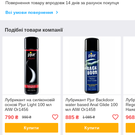
Повернення товару впродовж 14 днів за рахунок покупця
Всі умови повернення
Подібні товари компанії
Лубрикант на силіконовій
Лубрикант Pjur Backdoor
Лубр
основі Pjur Light 100 мл
water based Anal Glide 100
Rege
AIW Or1456
мл AIW Or1458
Наяв
790
885
968
₴
₴
990 ₴
1 085 ₴
Купити
Купити