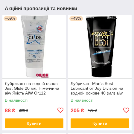
Акційні пропозиції та новинки
–69%
–49%
Лубрикант на водній основі
Лубрикант Man's Best
Just Glide 20 мл. Німеччина
Lubricant от Joy Division на
aiw Якість AIW Or112
водной основе 40 (мл) aiw
Качество AIW Or97
В наявності
В наявності
88
205
₴
₴
288 ₴
405 ₴
Купити
Купити