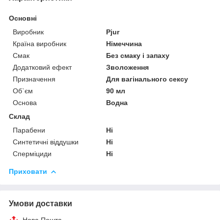
Основні
Виробник
Pjur
Країна виробник
Німеччина
Смак
Без смаку і запаху
Додатковий ефект
Зволоження
Призначення
Для вагінального сексу
Об`єм
90 мл
Основа
Водна
Склад
Парабени
Ні
Синтетичні віддушки
Ні
Сперміциди
Ні
Приховати
Умови доставки
Нова Пошта