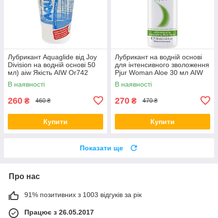
Лубрикант Aquaglide від Joy
Лубрикант на водній основі
Division на водній основі 50
для інтенсивного зволоження
мл) aiw Якість AIW Or742
Pjur Woman Aloe 30 мл AIW
Or1447
В наявності
В наявності
260
270
₴
₴
460 ₴
470 ₴
Купити
Купити
Показати ще
Про нас
91% позитивних з 1003 відгуків за рік
Працює з 26.05.2017