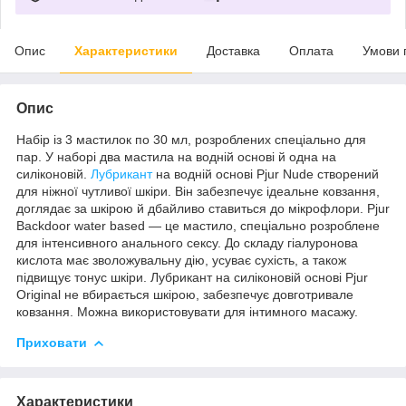
Опис
Характеристики
Доставка
Оплата
Умови 
Опис
Набір із 3 мастилок по 30 мл, розроблених спеціально для
пар. У наборі два мастила на водній основі й одна на
силіконовій.
Лубрикант
на водній основі Pjur Nude створений
для ніжної чутливої шкіри. Він забезпечує ідеальне ковзання,
доглядає за шкірою й дбайливо ставиться до мікрофлори. Pjur
Backdoor water based — це мастило, спеціально розроблене
для інтенсивного анального сексу. До складу гіалуронова
кислота має зволожувальну дію, усуває сухість, а також
підвищує тонус шкіри. Лубрикант на силіконовій основі Pjur
Original не вбирається шкірою, забезпечує довготривале
ковзання. Можна використовувати для інтимного масажу.
Приховати
Характеристики