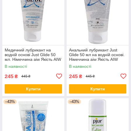
Медичний лубрикант на
Анальний лубрикант Just
водній основі Just Glide 50
Glide 50 мл на водній основі.
мл. Німеччина aiw Якість AIW
Німеччина aiw Якість AIW
Or179
Or181
В наявності
В наявності
245
245
₴
₴
445 ₴
445 ₴
Купити
Купити
–43%
–43%