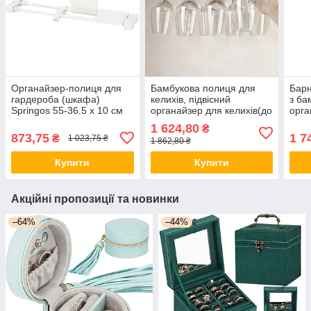
Органайзер-полиця для
Бамбукова полиця для
Барн
гардероба (шкафа)
келихів, підвісний
з ба
Springos 55-36.5 x 10 см
органайзер для келихів(до
орга
телескопічний HA3112
8шт), розміром 46x25x5см
до 1
1 624,80
₴
Люкс качество!+
57x
873,75
1 7
₴
1 023,75 ₴
1 862,80 ₴
каче
Купити
Купити
Акційні пропозиції та новинки
–64%
–44%