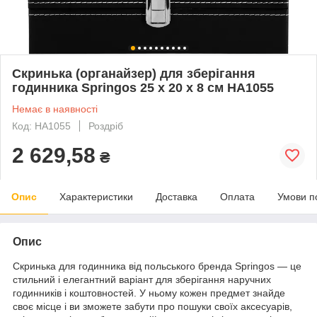
Скринька (органайзер) для зберігання
годинника Springos 25 x 20 x 8 см HA1055
Немає в наявності
Код: HA1055
Роздріб
2 629,58
₴
Опис
Характеристики
Доставка
Оплата
Умови п
Опис
Скринька для годинника від польського бренда
Springos
— це
стильний і елегантний варіант для зберігання наручних
годинників і коштовностей. У ньому кожен предмет знайде
своє місце і ви зможете забути про пошуки своїх аксесуарів,