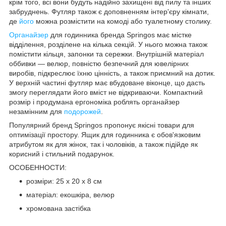
крім того, всі вони будуть надійно захищені від пилу та інших
забруднень. Футляр також є доповненням інтер'єру кімнати,
де
його
можна розмістити на комоді або туалетному столику.
Органайзер
для годинника бренда
Springos
має містке
відділення, розділене на кілька секцій. У нього можна також
помістити кільця, запонки та сережки. Внутрішній матеріал
оббивки — велюр, повністю безпечний для ювелірних
виробів, підкреслює їхню цінність, а також приємний на дотик.
У верхній частині футляр має вбудоване віконце, що дасть
змогу переглядати його вміст не відкриваючи. Компактний
розмір і продумана ергономіка роблять органайзер
незамінним для
подорожей
.
Популярний бренд
Springos
пропонує якісні товари для
оптимізації простору. Ящик для годинника є обов'язковим
атрибутом як для жінок, так і чоловіків, а також підійде як
корисний і стильний подарунок.
ОСОБЕННОСТИ:
розміри: 25 x 20 x 8 см
матеріал: екошкіра, велюр
хромована застібка