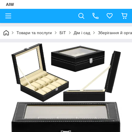
AIW
Товари та послуги
БІТ
Дім і сад
Зберігання й орга