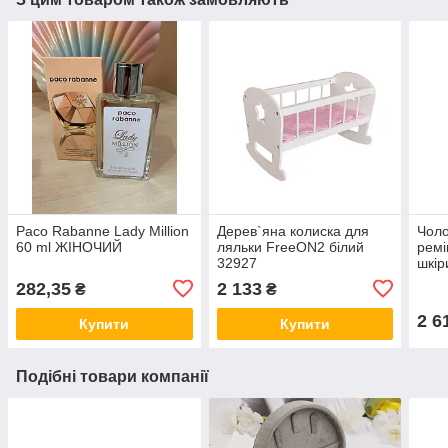
Paco Rabanne Lady Million
Дерев`яна колиска для
Чоло
60 ml ЖІНОЧИЙ
ляльки FreeON2 білий
ремі
32927
шкір
Кори
282,35
2 133
₴
₴
2 6
Купити
Купити
Подібні товари компанії