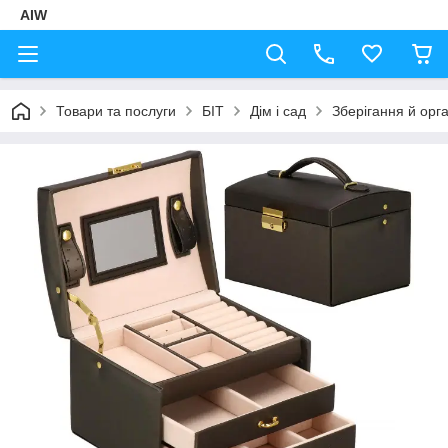
AIW
Товари та послуги
БІТ
Дім і сад
Зберігання й орга