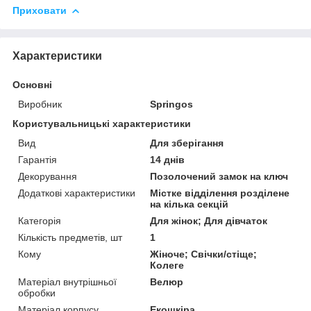
Приховати
Характеристики
Основні
Виробник
Springos
Користувальницькі характеристики
Вид
Для зберігання
Гарантія
14 днів
Декорування
Позолочений замок на ключ
Додаткові характеристики
Містке відділення розділене
на кілька секцій
Категорія
Для жінок; Для дівчаток
Кількість предметів, шт
1
Кому
Жіноче; Свічки/стіще;
Колеге
Матеріал внутрішньої
Велюр
обробки
Матеріал корпусу
Екошкіра