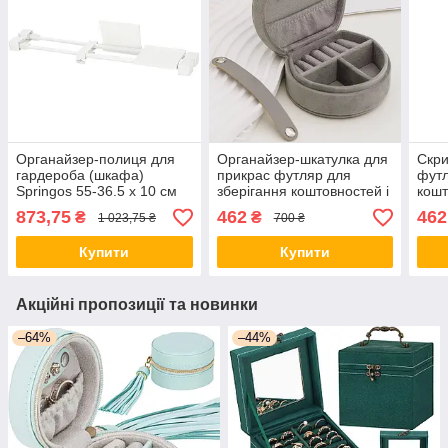
Органайзер-полиця для
Органайзер-шкатулка для
Скри
гардероба (шкафа)
прикрас футляр для
футл
Springos 55-36.5 x 10 см
зберігання коштовностей і
кошт
телескопічний HA3112
аксесуарів органайзер
футл
873,75
462
462
₴
₴
1 023,75 ₴
700 ₴
10х9х5 см оксамит, сірий
окса
Купити
Купити
Акційні пропозиції та новинки
–64%
–44%