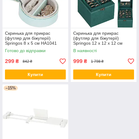
Скринька для прикрас
Скринька для прикрас
(футляр для біжутерії)
(футляр для біжутерії)
Springos 8 x 5 см HA1041
Springos 12 x 12 x 12 см
orig2539
HA1048
Готово до відправки
В наявності
299
999
₴
₴
842 ₴
1 798 ₴
Купити
Купити
–15%