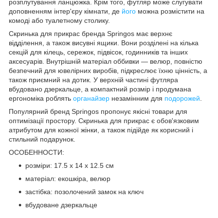
розплутування ланцюжка. Крім того, футляр може слугувати
доповненням інтер'єру кімнати, де
його
можна розмістити на
комоді або туалетному столику.
Скринька для прикрас бренда
Springos
має верхнє
відділення, а також висувні ящики. Вони розділені на кілька
секцій для кілець, сережок, підвісок, годинників та інших
аксесуарів. Внутрішній матеріал оббивки —
велюр
, повністю
безпечний для ювелірних виробів, підкреслює їхню цінність, а
також приємний на дотик. У верхній частині футляра
вбудовано
дзеркальце
, а компактний розмір і продумана
ергономіка роблять
органайзер
незамінним для
подорожей
.
Популярний бренд
Springos
пропонує якісні товари для
оптимізації простору. Скринька для прикрас є обов'язковим
атрибутом для кожної жінки, а також підійде як корисний і
стильний подарунок.
ОСОБЕННОСТИ:
розміри: 17.5 x 14 x 12.5 см
матеріал: екошкіра, велюр
застібка: позолочений замок на ключ
вбудоване дзеркальце