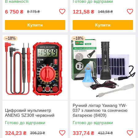
В наявності
Готово до відправки
6 750
121,58
₴
₴
8 775 ₴
148,58 ₴
Купити
Купити
–18%
–18%
Ручний ліхтар Yawang YW-
Цифровий мультиметр
037 з лампою та сонячною
ANENG SZ308 червоний
батареєю (8409)
Готово до відправки
Готово до відправки
324,23
337,74
₴
₴
396,23 ₴
412,74 ₴