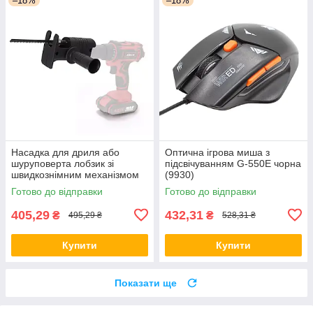
–18%
–18%
Насадка для дриля або
Оптична ігрова миша з
шуруповерта лобзик зі
підсвічуванням G-550E чорна
швидкознімним механізмом
(9930)
SAW KT-107
Готово до відправки
Готово до відправки
405,29
432,31
₴
₴
495,29 ₴
528,31 ₴
Купити
Купити
Показати ще