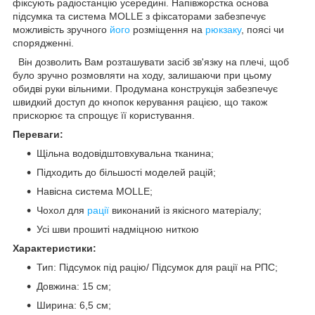
фіксують радіостанцію усередині. Напівжорстка основа
підсумка та система MOLLE з фіксаторами забезпечує
можливість зручного
його
розміщення на
рюкзаку
, поясі чи
спорядженні.
Він дозволить Вам розташувати засіб зв'язку на плечі, щоб
було зручно розмовляти на ходу, залишаючи при цьому
обидві руки вільними. Продумана конструкція забезпечує
швидкий доступ до кнопок керування рацією, що також
прискорює та спрощує її користування.
Переваги:
Щільна водовідштовхувальна тканина;
Підходить до більшості моделей рацій;
Навісна система MOLLE;
Чохол для
рації
виконаний із якісного матеріалу;
Усі шви прошиті надміцною ниткою
Характеристики:
Тип: Підсумок під рацію/ Підсумок для рації на РПС;
Довжина: 15 см;
Ширина: 6,5 см;