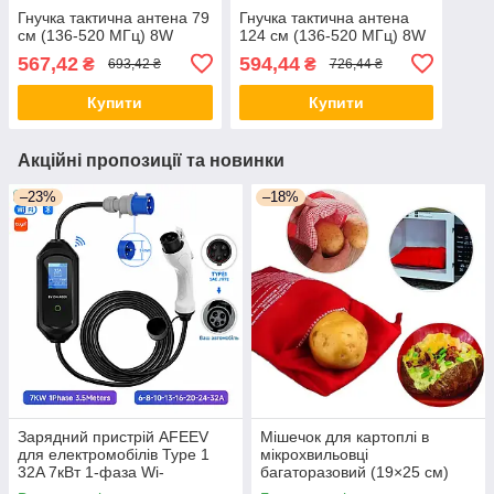
Гнучка тактична антена 79
Гнучка тактична антена
см (136-520 МГц) 8W
124 см (136-520 МГц) 8W
567,42
594,44
₴
₴
693,42 ₴
726,44 ₴
Купити
Купити
Акційні пропозиції та новинки
–23%
–18%
Зарядний пристрій AFEEV
Мішечок для картоплі в
для електромобілів Type 1
мікрохвильовці
32A 7кВт 1-фаза Wi-
багаторазовий (19×25 см)
Fi/Bluetooth 3.5м White
MPG-01