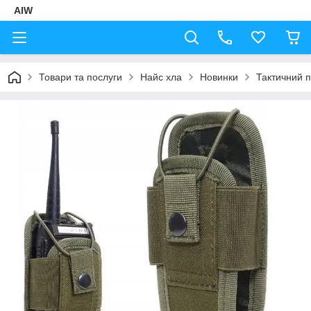
AIW
Товари та послуги
Найс хла
Новинки
Тактичний п