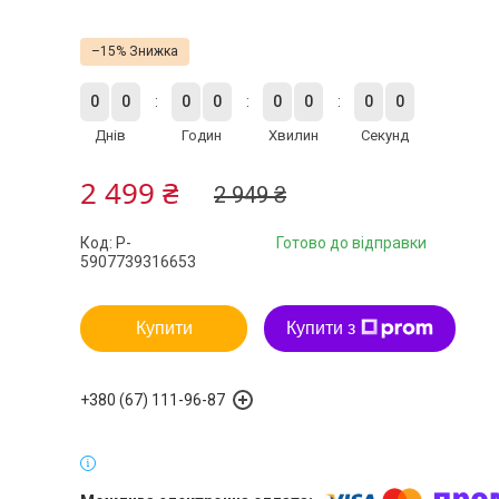
–15%
0
0
0
0
0
0
0
0
Днів
Годин
Хвилин
Секунд
2 499 ₴
2 949 ₴
Код:
P-
Готово до відправки
5907739316653
Купити
Купити з
+380 (67) 111-96-87