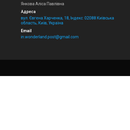
Янкова Аліса Павлівна
вул. Євгена Харченка, 18, Індекс: 02088 Київська
область, Київ, Україна
in.wonderland.post@gmail.com