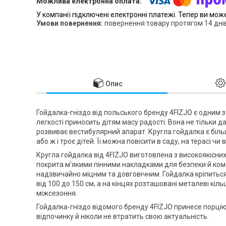
У компанії підключені електронні платежі. Тепер ви мож
повернення товару протягом 14 дні
Опис
Гойдалка-гніздо від польського бренду
4FIZJO
є одним з
легкості приносить дітям масу радості. Вона не тільки д
розвиває вестибулярний апарат. Кругла гойдалка є біль
або ж і троє дітей. Її можна повісити в саду, на терасі чи в
Кругла гойдалка від
4FIZJO
виготовлена з високоякісних 
покрита м'якими пінними накладками для безпеки й ком
надзвичайно міцним та довговічним. Гойдалка кріпитьс
від 100 до 150 см, а на кінцях розташовані металеві кільц
міжсезоння.
Гойдалка-гніздо відомого бренду
4FIZJO
принесе порцію 
відпочинку й ніколи не втратить свою актуальність.