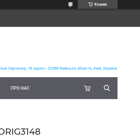
Кошик
гена Харченка, 18, Індекс: 02088 Київська область, Київ, Україна
ПРО НАС
ORIG3148