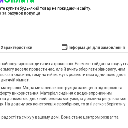
ете купити будь-який товар не покидаючи сайту.
в
за рахунок покупця
Характеристики
Інформація для замовлення
 найпопулярніших дитячих атракціонів. Елемент гойдання і відчутт
ає змогу весело провести час, але й вчить зберігати рівновагу, чим
шою за класичні, тому на ній можуть розміститися одночасно двоє
 дитячій кімнаті.
матеріалів. Міцна металева конструкція захищена від корозії та
форту використання. Матеріал сидіння є водонепроникним,
я за допомогою двох нейлонових мотузок, їх довжина регулюється
я. На додачу вся конструкція є розбірною, то ж її легко зберігати у
радості та сміху у вашому домі. Вона стане центром розваг та