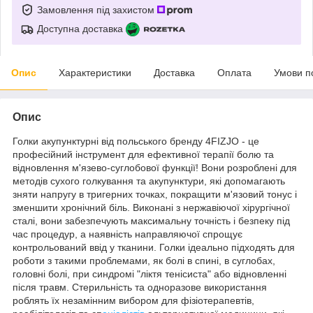
Замовлення під захистом
Доступна доставка
Опис
Характеристики
Доставка
Оплата
Умови п
Опис
Голки акупунктурні від польського бренду
4FIZJO
- це
професійний інструмент для ефективної терапії болю та
відновлення м'язево-суглобової функції! Вони розроблені для
методів сухого голкування та акупунктури, які допомагають
зняти напругу в тригерних точках, покращити м'язовий тонус і
зменшити хронічний біль. Виконані з нержавіючої хірургічної
сталі, вони забезпечують максимальну точність і безпеку під
час процедур, а наявність направляючої спрощує
контрольований ввід у тканини. Голки ідеально підходять для
роботи з такими проблемами, як болі в спині, в суглобах,
головні болі, при синдромі "ліктя тенісиста" або відновленні
після травм. Стерильність та одноразове використання
роблять їх незамінним вибором для фізіотерапевтів,