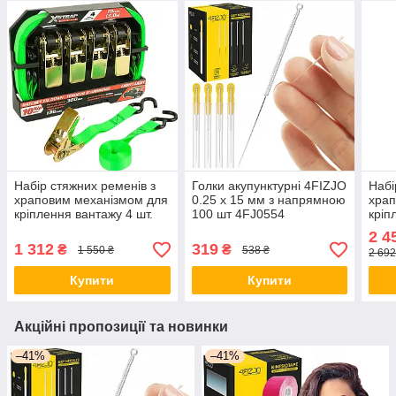
Набір стяжних ременів з
Голки акупунктурні 4FIZJO
Набі
храповим механізмом для
0.25 х 15 мм з напрямною
храп
кріплення вантажу 4 шт.
100 шт 4FJ0554
кріп
25 мм х 3 м стропи з
27 м
2 4
навантаженням 136 кг
нава
1 312
319
₴
₴
1 550 ₴
538 ₴
2 692
Купити
Купити
Акційні пропозиції та новинки
–41%
–41%