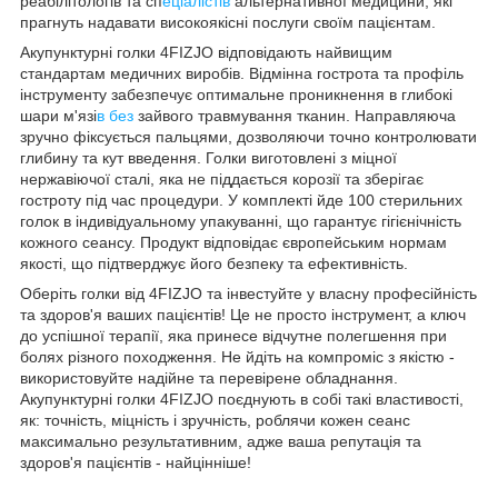
реабілітологів та сп
еціалістів
альтернативної медицини, які
прагнуть надавати високоякісні послуги своїм пацієнтам.
Акупунктурні голки
4FIZJO
відповідають найвищим
стандартам медичних виробів. Відмінна гострота та профіль
інструменту забезпечує оптимальне проникнення в глибокі
шари м'язі
в без
зайвого травмування тканин. Направляюча
зручно фіксується пальцями, дозволяючи точно контролювати
глибину та кут введення. Голки виготовлені з міцної
нержавіючої сталі, яка не піддається корозії та зберігає
гостроту під час процедури. У комплекті йде 100 стерильних
голок в індивідуальному упакуванні, що гарантує гігієнічність
кожного сеансу. Продукт відповідає європейським нормам
якості, що підтверджує його безпеку та ефективність.
Оберіть голки від
4FIZJO
та інвестуйте у власну професійність
та здоров'я ваших пацієнтів! Це не просто інструмент, а ключ
до успішної терапії, яка принесе відчутне полегшення при
болях різного походження. Не йдіть на компроміс з якістю -
використовуйте надійне та перевірене обладнання.
Акупунктурні голки
4FIZJO
поєднують в собі такі властивості,
як: точність, міцність і зручність, роблячи кожен сеанс
максимально результативним, адже ваша репутація та
здоров'я пацієнтів - найцінніше!