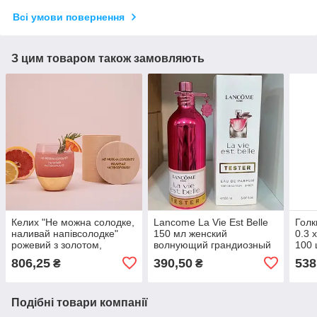
Всі умови повернення
З цим товаром також замовляють
Келих "Не можна солодке,
Lancome La Vie Est Belle
Голк
наливай напівсолодке"
150 мл женский
0.3 
рожевий з золотом,
волнующий грандиозный
100 
українська
аромат
806,25
390,50
538
₴
₴
Подібні товари компанії