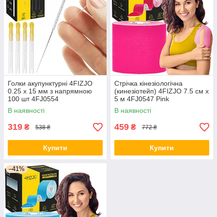
Голки акупунктурні 4FIZJO
Стрічка кінезіологічна
0.25 х 15 мм з напрямною
(кинезіотейп) 4FIZJO 7.5 см x
100 шт 4FJ0554
5 м 4FJ0547 Pink
В наявності
В наявності
319
459
₴
₴
538 ₴
772 ₴
Купити
Купити
–41%