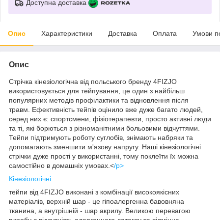
Доступна доставка
Опис
Характеристики
Доставка
Оплата
Умови п
Опис
Стрічка кінезіологічна від польського бренду
4FIZJO
використовується для тейпування, це один з найбільш
популярних методів профілактики та відновлення після
травм. Ефективність тейпів оцінило вже дуже багато людей,
серед них є: спортсмени, фізіотерапевти, просто активні люди
та ті, які борються з різноманітними больовими відчуттями.
Тейпи підтримують роботу суглобів, знімають набряки та
допомагають зменшити м'язову напругу. Наші кінезіологічні
стрічки дуже прості у використанні, тому поклеїти їх можна
самостійно в домашніх умовах.<
/p>
Кінезіологічні
тейпи від
4FIZJO
виконані з комбінації високоякісних
матеріалів, верхній шар - це гіпоалергенна бавовняна
тканина, а внутрішній - шар акрилу. Великою перевагою
виробу є відсутність алергенного латексу та відмінна