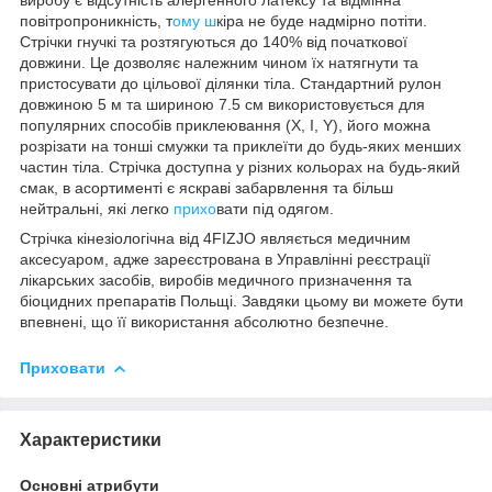
повітропроникність, т
ому ш
кіра не буде надмірно потіти.
Стрічки гнучкі та розтягуються до 140% від початкової
довжини. Це дозволяє належним чином їх натягнути та
пристосувати до цільової ділянки тіла. Стандартний рулон
довжиною 5 м та шириною 7.5 см використовується для
популярних способів приклеювання (X, I, Y), його можна
розрізати на тонші смужки та приклеїти до будь-яких менших
частин тіла. Стрічка доступна у різних кольорах на будь-який
смак, в асортименті є яскраві забарвлення та більш
нейтральні, які легко
прихо
вати під одягом.
Стрічка кінезіологічна від
4FIZJO
являється медичним
аксесуаром, адже зареєстрована в Управлінні реєстрації
лікарських засобів, виробів медичного призначення та
біоцидних препаратів Польщі. Завдяки цьому ви можете бути
впевнені, що її використання абсолютно безпечне.
Приховати
Характеристики
Основні атрибути