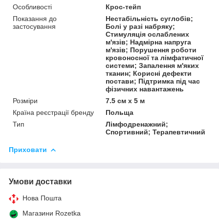
Особливості
Крос-тейп
Показання до
Нестабільність суглобів;
застосування
Болі у разі набряку;
Стимуляція ослаблених
м'язів; Надмірна напруга
м'язів; Порушення роботи
кровоносної та лімфатичної
системи; Запалення м'яких
тканин; Корисні дефекти
постави; Підтримка під час
фізичних навантажень
Розміри
7.5 см x 5 м
Країна реєстрації бренду
Польща
Тип
Лімфодренажний;
Спортивний; Терапевтичний
Приховати
Умови доставки
Нова Пошта
Магазини Rozetka