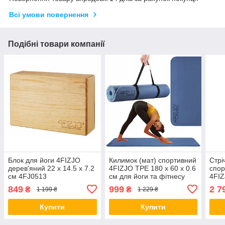
Всі умови повернення
Подібні товари компанії
Блок для йоги 4FIZJO
Килимок (мат) спортивний
Стрі
дерев'яний 22 x 14.5 x 7.2
4FIZJO TPE 180 x 60 x 0.6
спор
см 4FJ0513
см для йоги та фітнесу
4FIZ
4FJ0373 Blue/Sky Blue
кг 4
849
999
2 7
₴
₴
1 199 ₴
1 229 ₴
Купити
Купити