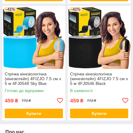
–41%
–41%
Стрічка кінезіологічна
Стрічка кінезіологічна
(кінезіотейп) 4FIZJO 7.5 см x
(кинезіотейп) 4FIZJO 7.5 см x
5 м 4FJ0548 Sky Blue
5 м 4FJ0546 Black
Готово до відправки
В наявності
459
459
₴
₴
772 ₴
772 ₴
Купити
Купити
Про нас