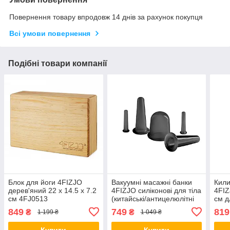
Повернення товару впродовж 14 днів за рахунок покупця
Всі умови повернення
Подібні товари компанії
Блок для йоги 4FIZJO
Вакуумні масажні банки
Кили
дерев'яний 22 x 14.5 x 7.2
4FIZJO силіконові для тіла
4FIZ
см 4FJ0513
(китайські/антицелюлітні
см д
банки) 5 шт 4FJ0344
4FJ0
849
749
819
₴
₴
1 199 ₴
1 049 ₴
orig1963
Купити
Купити