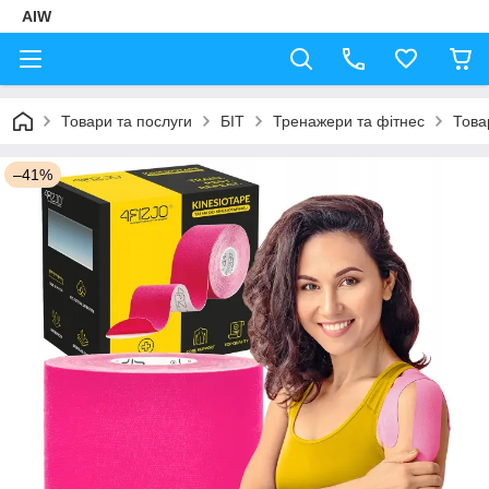
AIW
Товари та послуги
БІТ
Тренажери та фітнес
Това
–41%