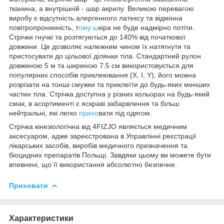
тканина, а внутрішній - шар акрилу. Великою перевагою
виробу є відсутність алергенного латексу та відмінна
повітропроникність, т
ому ш
кіра не буде надмірно потіти.
Стрічки гнучкі та розтягуються до 140% від початкової
довжини. Це дозволяє належним чином їх натягнути та
пристосувати до цільової ділянки тіла. Стандартний рулон
довжиною 5 м та шириною 7.5 см використовується для
популярних способів приклеювання (X, I, Y), його можна
розрізати на тонші смужки та приклеїти до будь-яких менших
частин тіла. Стрічка доступна у різних кольорах на будь-який
смак, в асортименті є яскраві забарвлення та більш
нейтральні, які легко
прихо
вати під одягом.
Стрічка кінезіологічна від
4FIZJO
являється медичним
аксесуаром, адже зареєстрована в Управлінні реєстрації
лікарських засобів, виробів медичного призначення та
біоцидних препаратів Польщі. Завдяки цьому ви можете бути
впевнені, що її використання абсолютно безпечне.
Приховати
Характеристики