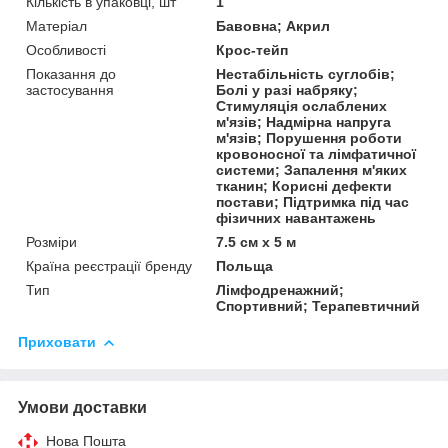
Кількість в упаковці, шт
1
Матеріал
Бавовна; Акрил
Особливості
Крос-тейп
Показання до
Нестабільність суглобів;
застосування
Болі у разі набряку;
Стимуляція ослаблених
м'язів; Надмірна напруга
м'язів; Порушення роботи
кровоносної та лімфатичної
системи; Запалення м'яких
тканин; Корисні дефекти
постави; Підтримка під час
фізичних навантажень
Розміри
7.5 см x 5 м
Країна реєстрації бренду
Польща
Тип
Лімфодренажний;
Спортивний; Терапевтичний
Приховати
Умови доставки
Нова Пошта