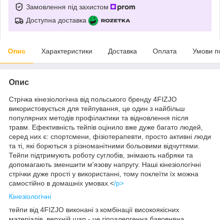
Замовлення під захистом
Доступна доставка
Опис
Характеристики
Доставка
Оплата
Умови п
Опис
Стрічка кінезіологічна від польського бренду
4FIZJO
використовується для тейпування, це один з найбільш
популярних методів профілактики та відновлення після
травм. Ефективність тейпів оцінило вже дуже багато людей,
серед них є: спортсмени, фізіотерапевти, просто активні люди
та ті, які борються з різноманітними больовими відчуттями.
Тейпи підтримують роботу суглобів, знімають набряки та
допомагають зменшити м'язову напругу. Наші кінезіологічні
стрічки дуже прості у використанні, тому поклеїти їх можна
самостійно в домашніх умовах.<
/p>
Кінезіологічні
тейпи від
4FIZJO
виконані з комбінації високоякісних
матеріалів, верхній шар - це гіпоалергенна бавовняна