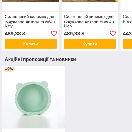
Силіконовий килимок для
Силіконовий килимок для
Силі
годування дитини FreeOn
годування дитини FreeOn
Free
Kitty
Lion
489,38
489,38
443
₴
₴
Купити
Купити
Акційні пропозиції та новинки
–9%