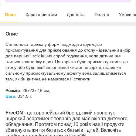
Опис
Характеристики
Доставка
Оплата
Умови п
Опис
Силіконова тарілка у формі ведмедя з функцією
присмоктування для приклеювання до столу - ідеальний вибір
для перших і всіх інших спроб годування, коли дитина ще
вчиться класти їжу в рот. Ця тарілка буде присмоктуватися до
столу або будь-якої іншої рівної чистої поверхні, і завдяки
сильному присмоктувальному ефекту вона залишатиметься
там, як би дитина не намагався її стягнути.
Розмір
: 26х23х2,6 см;
Вага
: 334,5 г.
FreeON
- це європейський бренд, який пропонує
широкий асортимент товарів для малюків та дитячого
обладнання. Протягом понад 10 років наші продукти
збагачують життя багатьох батьків і дітей. Включіть
свободу та турботу разом із FreeON.