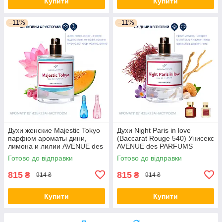
Купити
Купити
–11%
–11%
Духи женские Majestic Tokyo
Духи Night Paris in love
парфюм ароматы дини,
(Baccarat Rouge 540) Унисекс
лимона и лилии AVENUE des
AVENUE des PARFUMS
PARFUMS
Аромат с группы восточных,
Готово до відправки
Готово до відправки
цветочных
815
815
₴
₴
914 ₴
914 ₴
Купити
Купити