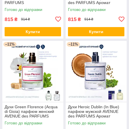
PARFUMS
des PARFUMS Аромат
свежести и энергии.
Готово до відправки
Готово до відправки
815
815
₴
₴
914 ₴
914 ₴
Купити
Купити
–11%
–11%
Духи Green Florence (Acqua
Духи Heroic Dublin (In Blue)
di Gioia) парфюм женский
парфюм мужской AVENUE
AVENUE des PARFUMS
des PARFUMS Аромат
настоящих мужчин
Готово до відправки
Готово до відправки