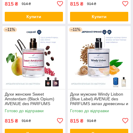
815
815
₴
₴
914 ₴
914 ₴
Купити
Купити
–11%
–11%
Духи женские Sweet
Духи мужские Windy Lisbon
Amsterdam (Black Opium)
(Blue Label) AVENUE des
AVENUE des PARFUMS
PARFUMS запах древесины и
парфюм пряні, східні
пряностей.
Готово до відправки
Готово до відправки
815
815
₴
₴
914 ₴
914 ₴