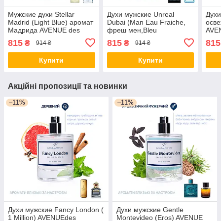
Мужские духи Stellar
Духи мужские Unreal
Духи
Madrid (Light Blue) аромат
Dubai (Man Eau Fraiche,
осв
Мадрида AVENUE des
фреш мен,Bleu
AVE
PARFUMS
De,AVENUE des PARFUMS
815
815
815
₴
₴
914 ₴
914 ₴
Купити
Купити
Акційні пропозиції та новинки
–11%
–11%
Духи мужские Fancy London (
Духи мужские Gentle
1 Million) AVENUEdes
Montevideo (Eros) AVENUE