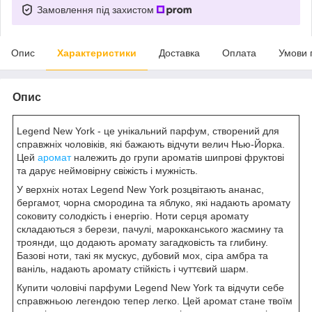
Замовлення під захистом
Опис
Характеристики
Доставка
Оплата
Умови 
Опис
Legend New York - це унікальний парфум, створений для
справжніх чоловіків, які бажають відчути велич Нью-Йорка.
Цей
аромат
належить до групи ароматів шипрові фруктові
та дарує неймовірну свіжість і мужність.
У верхніх нотах Legend New York розцвітають ананас,
бергамот, чорна смородина та яблуко, які надають аромату
соковиту солодкість і енергію. Ноти серця аромату
складаються з берези, пачулі, марокканського жасмину та
троянди, що додають аромату загадковість та глибину.
Базові ноти, такі як мускус, дубовий мох, сіра амбра та
ваніль, надають аромату стійкість і чуттєвий шарм.
Купити чоловічі парфуми Legend New York та відчути себе
справжньою легендою тепер легко. Цей аромат стане твоїм