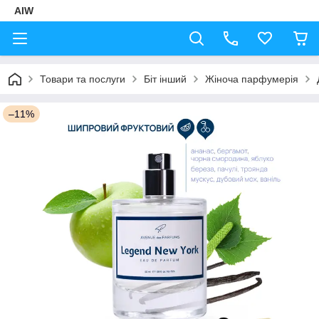
AIW
Товари та послуги
Біт інший
Жіноча парфумерія
–11%