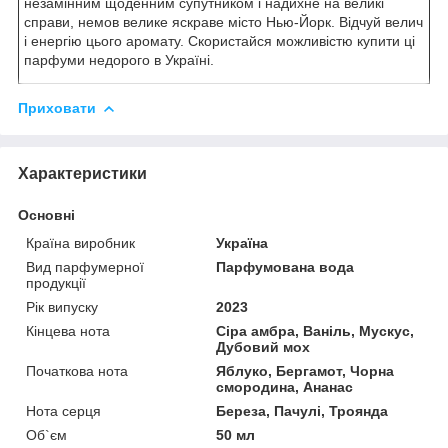
незамінним щоденним супутником і надихне на великі
справи, немов велике яскраве місто Нью-Йорк. Відчуй велич
і енергію цього аромату. Скористайся можливістю купити ці
парфуми недорого в Україні.
Приховати
Характеристики
Основні
Країна виробник
Україна
Вид парфумерної
Парфумована вода
продукції
Рік випуску
2023
Кінцева нота
Сіра амбра, Ваніль, Мускус,
Дубовий мох
Початкова нота
Яблуко, Бергамот, Чорна
смородина, Ананас
Нота серця
Береза, Пачулі, Троянда
Об`єм
50 мл