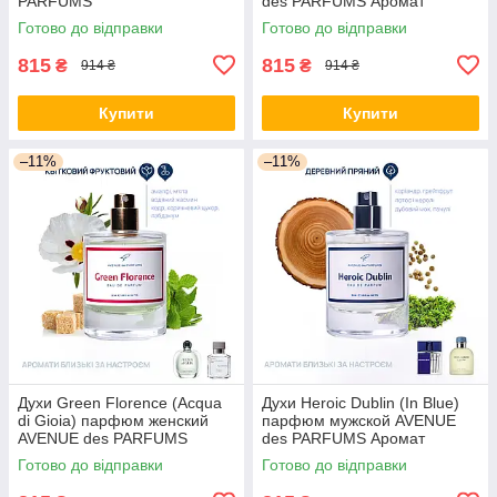
PARFUMS
des PARFUMS Аромат
свежести и энергии.
Готово до відправки
Готово до відправки
815
815
₴
₴
914 ₴
914 ₴
Купити
Купити
–11%
–11%
Духи Green Florence (Acqua
Духи Heroic Dublin (In Blue)
di Gioia) парфюм женский
парфюм мужской AVENUE
AVENUE des PARFUMS
des PARFUMS Аромат
настоящих мужчин
Готово до відправки
Готово до відправки