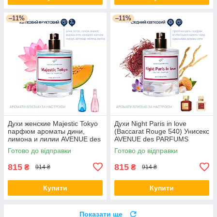
–11%
–11%
Духи женские Majestic Tokyo
Духи Night Paris in love
парфюм ароматы дини,
(Baccarat Rouge 540) Унисекс
лимона и лилии AVENUE des
AVENUE des PARFUMS
PARFUMS
Аромат с группы восточных,
Готово до відправки
Готово до відправки
цветочных
815
815
₴
₴
914 ₴
914 ₴
Купити
Купити
Показати ще