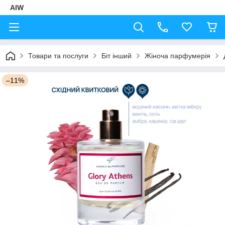
AIW
Товари та послуги
Біт інший
Жіноча парфумерія
–11%