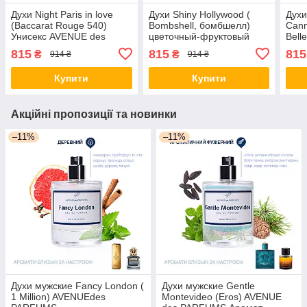
Духи Night Paris in love
Духи Shiny Hollywood (
Духи
(Baccarat Rouge 540)
Bombshell, бомбшелл)
Cann
Унисекс AVENUE des
цветочный-фруктовый
Bell
PARFUMS Аромат с
аромат AVENUE des
PAR
815
815
815
₴
₴
914 ₴
914 ₴
группы восточных,
PARFUMS
пар
цветочных
Купити
Купити
Акційні пропозиції та новинки
–11%
–11%
Духи мужские Fancy London (
Духи мужские Gentle
1 Million) AVENUEdes
Montevideo (Eros) AVENUE