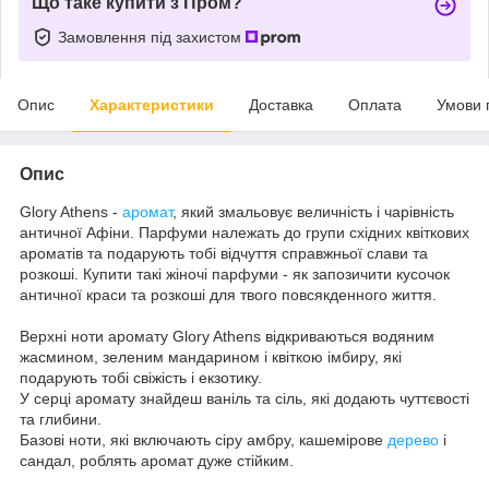
Що таке купити з Пром?
Замовлення під захистом
Опис
Характеристики
Доставка
Оплата
Умови 
Опис
Glory Athens -
аромат
, який змальовує величність і чарівність
античної Афіни. Парфуми належать до групи східних квіткових
ароматів та подарують тобі відчуття справжньої слави та
розкоші. Купити такі жіночі парфуми - як запозичити кусочок
античної краси та розкоші для твого повсякденного життя.
Верхні ноти аромату Glory Athens відкриваються водяним
жасмином, зеленим мандарином і квіткою імбиру, які
подарують тобі свіжість і екзотику.
У серці аромату знайдеш ваніль та сіль, які додають чуттєвості
та глибини.
Базові ноти, які включають сіру амбру, кашемірове
дерево
і
сандал, роблять аромат дуже стійким.