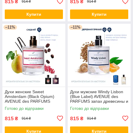
815
815
₴
₴
914 ₴
914 ₴
Купити
Купити
–11%
–11%
Духи женские Sweet
Духи мужские Windy Lisbon
Amsterdam (Black Opium)
(Blue Label) AVENUE des
AVENUE des PARFUMS
PARFUMS запах древесины и
парфюм пряні, східні
пряностей.
Готово до відправки
Готово до відправки
815
815
₴
₴
914 ₴
914 ₴
Купити
Купити