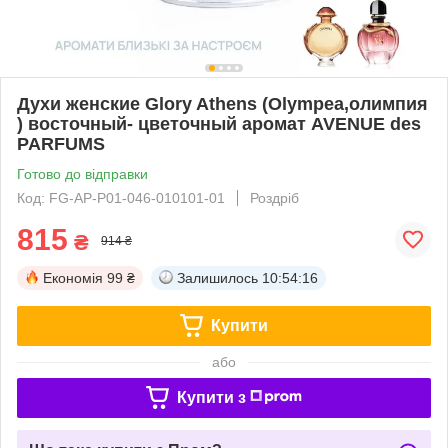
Духи женские Glory Athens (Olympea,олимпия
) восточный- цветочный аромат AVENUE des
PARFUMS
Готово до відправки
Код: FG-AP-P01-046-010101-01
Роздріб
815
₴
914 ₴
Економія
99 ₴
Залишилось
10:54:16
Купити
або
Купити з