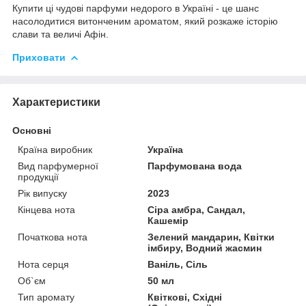
Купити ці чудові парфуми недорого в Україні - це шанс
насолодитися витонченим ароматом, який розкаже історію
слави та величі Афін.
Приховати
Характеристики
Основні
Країна виробник
Україна
Вид парфумерної
Парфумована вода
продукції
Рік випуску
2023
Кінцева нота
Сіра амбра, Сандал,
Кашемір
Початкова нота
Зелений мандарин, Квітки
імбиру, Водний жасмин
Нота серця
Ваніль, Сіль
Об`єм
50 мл
Тип аромату
Квіткові, Східні