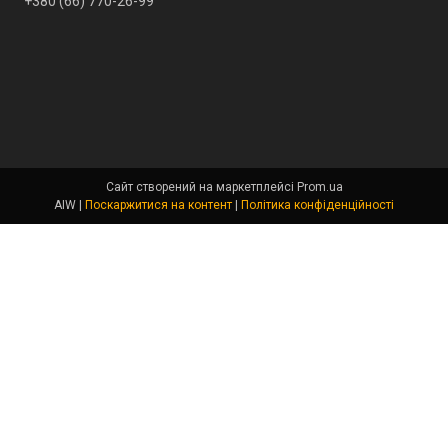
+380 (66) 770-26-99
Сайт створений на маркетплейсі
Prom.ua
AIW |
Поскаржитися на контент
|
Політика конфіденційності