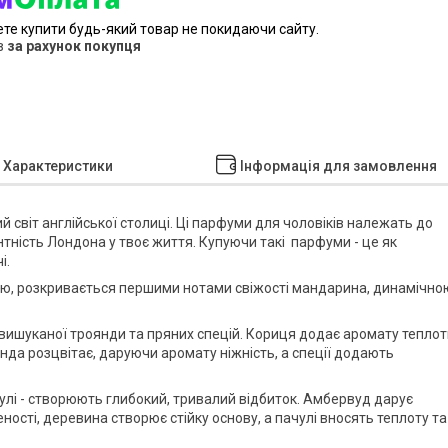
ете купити будь-який товар не покидаючи сайту.
в
за рахунок покупця
Характеристики
Інформація для замовлення
 світ англійської столиці. Ці парфуми для чоловіків належать до
нтність Лондона у твоє життя. Купуючи такі парфуми - це як
і.
тю, розкривається першими нотами свіжості мандарина, динамічно
, вишуканої троянди та пряних спецій. Кориця додає аромату тепло
да розцвітає, даруючи аромату ніжність, а спеції додають
чулі - створюють глибокий, тривалий відбиток. Амбервуд дарує
ності, деревина створює стійку основу, а пачулі вносять теплоту та