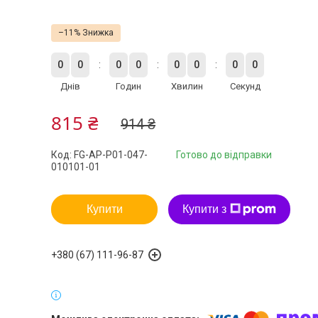
–11%
0
0
0
0
0
0
0
0
Днів
Годин
Хвилин
Секунд
815 ₴
914 ₴
Код:
FG-AP-P01-047-
Готово до відправки
010101-01
Купити
Купити з
+380 (67) 111-96-87