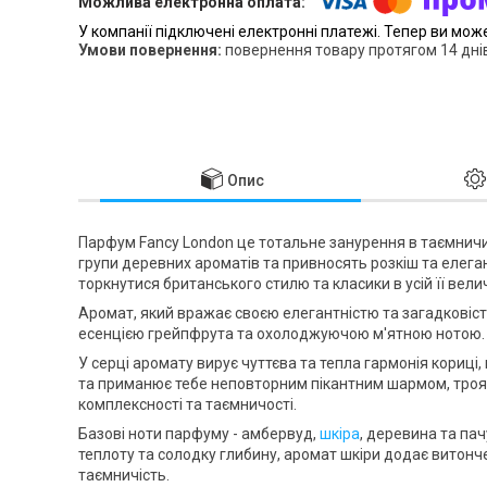
У компанії підключені електронні платежі. Тепер ви мож
повернення товару протягом 14 дні
Опис
Парфум Fancy London це тотальне занурення в таємничий
групи деревних ароматів та привносять розкіш та елега
торкнутися британського стилю та класики в усій її велич
Аромат, який вражає своєю елегантністю та загадковіс
есенцією грейпфрута та охолоджуючою м'ятною нотою.
У серці аромату вирує чуттєва та тепла гармонія кориці
та приманює тебе неповторним пікантним шармом, троян
комплексності та таємничості.
Базові ноти парфуму - амбервуд,
шкіра
, деревина та па
теплоту та солодку глибину, аромат шкіри додає витонче
таємничість.