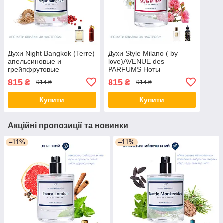
Духи Night Bangkok (Terre)
Духи Style Milano ( by
апельсиновые и
love)AVENUE des
грейпфрутовые
PARFUMS Ноты
нотыAVENUE des
османтуса, жасмина и
815
815
₴
₴
914 ₴
914 ₴
PARFUMS
майской розы.
Купити
Купити
Акційні пропозиції та новинки
–11%
–11%