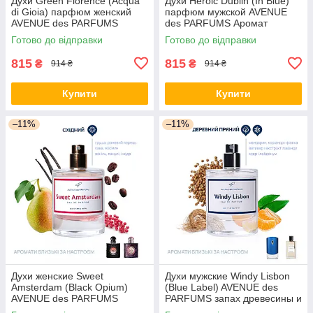
Духи Green Florence (Acqua
Духи Heroic Dublin (In Blue)
di Gioia) парфюм женский
парфюм мужской AVENUE
AVENUE des PARFUMS
des PARFUMS Аромат
настоящих мужчин
Готово до відправки
Готово до відправки
815
815
₴
₴
914 ₴
914 ₴
Купити
Купити
–11%
–11%
Духи женские Sweet
Духи мужские Windy Lisbon
Amsterdam (Black Opium)
(Blue Label) AVENUE des
AVENUE des PARFUMS
PARFUMS запах древесины и
парфюм пряні, східні
пряностей.