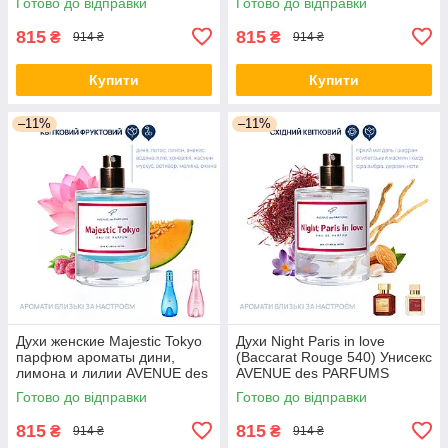
Готово до відправки
Готово до відправки
815
815
₴
₴
914 ₴
914 ₴
Купити
Купити
–11%
–11%
Духи женские Majestic Tokyo
Духи Night Paris in love
парфюм ароматы дини,
(Baccarat Rouge 540) Унисекс
лимона и лилии AVENUE des
AVENUE des PARFUMS
PARFUMS
Аромат с группы восточных,
Готово до відправки
Готово до відправки
цветочных
815
815
₴
₴
914 ₴
914 ₴