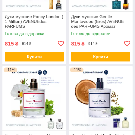
Духи мужские Fancy London (
Духи мужские Gentle
1 Million) AVENUEdes
Montevideo (Eros) AVENUE
PARFUMS
des PARFUMS Аромат
свежести и энергии.
Готово до відправки
Готово до відправки
815
815
₴
₴
914 ₴
914 ₴
Купити
Купити
–11%
–11%