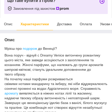
Що таке купити з Пром?
Замовлення під захистом
Опис
Характеристики
Доставка
Оплата
Умови 
Опис
Мрієш про
подорож
до Венеції?
Вона поруч - відчуй с Dreamy Venice витончену романтику
цього міста, яке завжди асоціюється з захопленням та
коханням. Жіночі парфуми, що належать до групи ароматів
шипрові-квіткові, стануть ідеальним доповненням до
твого образу.
На початку наші парфуми розкриваються
свіжими нотами мандарину та імбиру, які ніби віддзеркалюють
сонячні промені на водах Адріатичного моря. Справжність
аромату
виявляється в ніжних нотах лілії та жасмину,
надаючи твоєму образу витонченість і неповторний шарм.
Завершує цю венеціанську ідилію база з ванілі, білого мускусу
та праліне. Ця комбінація нот створює відчуття незабутньої