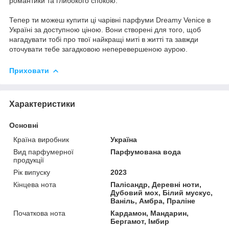
романтики та глибокого спокою.
Тепер ти можеш купити ці чарівні парфуми Dreamy Venice в
Україні за доступною ціною. Вони створені для того, щоб
нагадувати тобі про твої найкращі миті в житті та завжди
оточувати тебе загадковою неперевершеною аурою.
Приховати
Характеристики
Основні
Країна виробник
Україна
Вид парфумерної
Парфумована вода
продукції
Рік випуску
2023
Кінцева нота
Палісандр, Деревні ноти,
Дубовий мох, Білий мускус,
Ваніль, Амбра, Праліне
Початкова нота
Кардамон, Мандарин,
Бергамот, Імбир