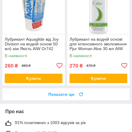
Лубрикант Aquaglide від Joy
Лубрикант на водній основі
Division на водній основі 50
для інтенсивного зволоження
мл) aiw Якість AIW Or742
Pjur Woman Aloe 30 мл AIW
Or1447
В наявності
В наявності
260
270
₴
₴
460 ₴
470 ₴
Купити
Купити
Показати ще
Про нас
91% позитивних з 1003 відгуків за рік