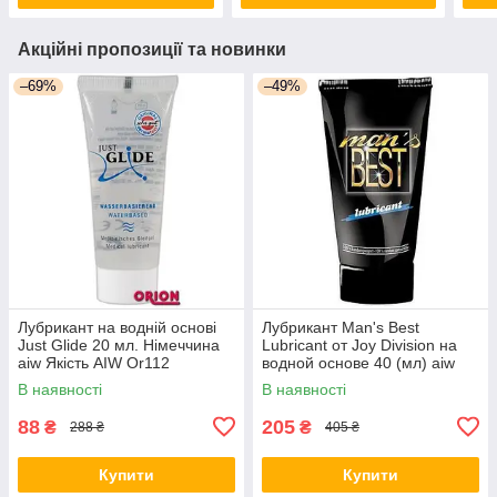
Акційні пропозиції та новинки
–69%
–49%
Лубрикант на водній основі
Лубрикант Man's Best
Just Glide 20 мл. Німеччина
Lubricant от Joy Division на
aiw Якість AIW Or112
водной основе 40 (мл) aiw
Качество AIW Or97
В наявності
В наявності
88
205
₴
₴
288 ₴
405 ₴
Купити
Купити