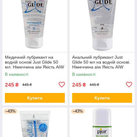
Медичний лубрикант на
Анальний лубрикант Just
водній основі Just Glide 50
Glide 50 мл на водній основі.
мл. Німеччина aiw Якість AIW
Німеччина aiw Якість AIW
Or179
Or181
В наявності
В наявності
245
245
₴
₴
445 ₴
445 ₴
Купити
Купити
–43%
–43%