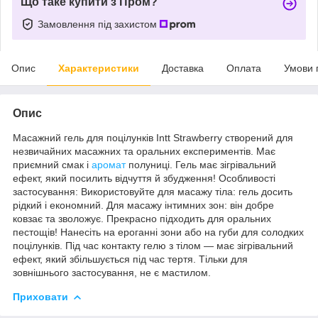
Що таке купити з Пром?
Замовлення під захистом
Опис
Характеристики
Доставка
Оплата
Умови 
Опис
Масажний гель для поцілунків Intt Strawberry створений для
незвичайних масажних та оральних експериментів. Має
приємний смак і
аромат
полуниці. Гель має зігрівальний
ефект, який посилить відчуття й збудження! Особливості
застосування: Використовуйте для масажу тіла: гель досить
рідкий і економний. Для масажу інтимних зон: він добре
ковзає та зволожує. Прекрасно підходить для оральних
пестощів! Нанесіть на ероганні зони або на губи для солодких
поцілунків. Під час контакту гелю з тілом — має зігрівальний
ефект, який збільшується під час тертя. Тільки для
зовнішнього застосування, не є мастилом.
Приховати