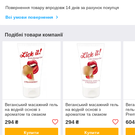
Повернення товару впродовж 14 днів за рахунок покупця
Всі умови повернення
Подібні товари компанії
Веганський масажний гель
Веганський масажний гель
Вега
на водній основі з
на водній основі з
гель
ароматом та смаком
ароматом та смаком
Prem
полуниці - Lick-it
шампанського з
294
294
604
₴
₴
Strawberry, 50 мл
полуницею - Lick-it
Sparkling wine &
Купити
Купити
Strawberry, 50