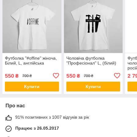
Футболка "#offine" жіноча,
Чоловіча футболка
Футб
Білий, L, англійська
"Професіонал" L, (білий)
чоло
росі
550
550
2 7
₴
₴
700 ₴
700 ₴
Купити
Купити
Про нас
91% позитивних з 1007 відгуків за рік
Працює з 26.05.2017