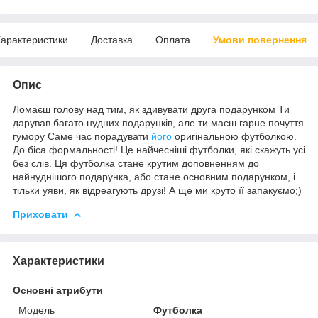
арактеристики
Доставка
Оплата
Умови повернення
Опис
Ломаєш голову над тим, як здивувати друга подарунком Ти
дарував багато нудних подарунків, але ти маєш гарне почуття
гумору Саме час порадувати
його
оригінальною футболкою.
До біса формальності! Це найчесніші футболки, які скажуть усі
без слів. Ця футболка стане крутим доповненням до
найнуднішого подарунка, або стане основним подарунком, і
тільки уяви, як відреагують друзі! А ще ми круто її запакуємо;)
Приховати
Характеристики
Основні атрибути
Модель
Футболка