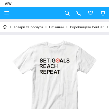
AIW
Товари та послуги
Біт інший
Виробництво BeriDari