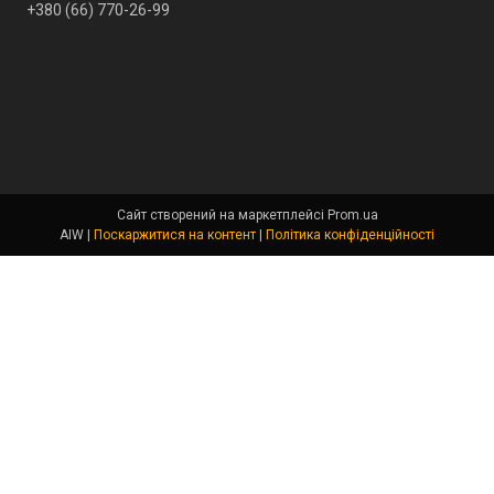
+380 (66) 770-26-99
Сайт створений на маркетплейсі
Prom.ua
AIW |
Поскаржитися на контент
|
Політика конфіденційності