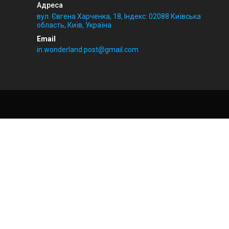
вул. Євгена Харченка, 18, Індекс: 02088 Київська
область, Київ, Україна
in.wonderland.post@gmail.com