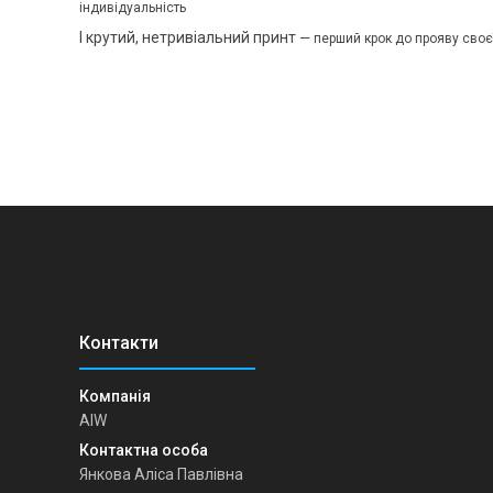
індивідуальність
І крутий, нетривіальний принт
—
перший крок до прояву своєї
AIW
Янкова Аліса Павлівна