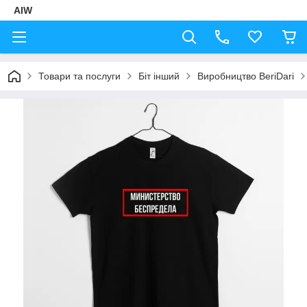
AIW
Товари та послуги
Біт інший
Виробництво BeriDari