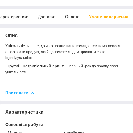
арактеристики
Доставка
Оплата
Умови повернення
Опис
Унікальність —
те, до чого прагне наша команда. Ми намагаємося
створювати продукт, який допоможе людям проявити свою
індивідуальність
І крутий, нетривіальний принт
—
перший крок до прояву своєї
унікальності.
Приховати
Характеристики
Основні атрибути
Модель
Футболка