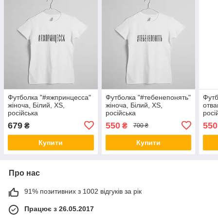
Футболка "#яжпринцесса"
Футболка "#тебенепонять"
Футб
жіноча, Білий, XS,
жіноча, Білий, XS,
отва
російська
російська
росі
679
550
550
₴
₴
700 ₴
Купити
Купити
Про нас
91% позитивних з 1002 відгуків за рік
Працює з 26.05.2017