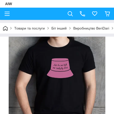
AIW
Товари та послуги
Біт інший
Виробництво BeriDari