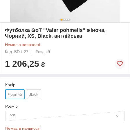
Футболка GoT "Valar pohmelis" жіноча,
Чорний, XS, Black, англійська
Немає в наявності
Код: BD-f-27
Роздріб
1 206,25
₴
Колір
Чорний
Black
Розмір
XS
Немає в наявності