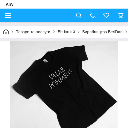
AIW
Товари та послуги
Біт інший
Виробництво BeriDari