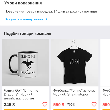
Умови повернення
Повернення товару впродовж 14 днів за рахунок покупця
Всі умови повернення
Подібні товари компанії
Чашка GoT "Bring me
Футболка "#offine" жіноча,
Футб
Dragons", Чорний,
Чорний, S, англійська
Чорн
англійська, 330 мл
345
550
550
₴
₴
700 ₴