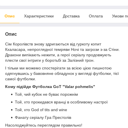
Опис
Характеристики
Доставка
Оплата
Умови п
Опис
Сім Королівств знову здригаються від гуркоту копит
Кхаласара, непроглядної темряви Ночі та загрози з-за Стіни.
Дракони випікають нежити, а герої серіалу продовжують
плести свої інтриги у боротьбі за Залізний трон.
І тільки ми можемо спостерігати за всією цією пишнотою
одягнувшись у бавовняне обладунок у вигляді футболки, тієї
самої футболки.
Кому підійде Футболка GoT "Valar pohmelis"
Той, чий кубок не буває порожнім
Той, хто прокидався вранці в особливому настрої
Той, хто God of tits and wine
Фанату серіалу Гра Престолів
Насолоджуйтесь переглядом правильно!