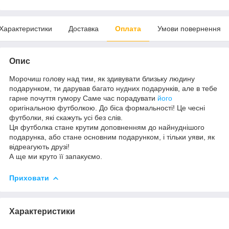
Характеристики
Доставка
Оплата
Умови повернення
Опис
Морочиш голову над тим, як здивувати близьку людину
подарунком, ти дарував багато нудних подарунків, але в тебе
гарне почуття гумору Саме час порадувати
його
оригінальною футболкою. До біса формальності! Це чесні
футболки, які скажуть усі без слів.
Ця футболка стане крутим доповненням до найнуднішого
подарунка, або стане основним подарунком, і тільки уяви, як
відреагують друзі!
А ще ми круто її запакуємо.
Приховати
Характеристики