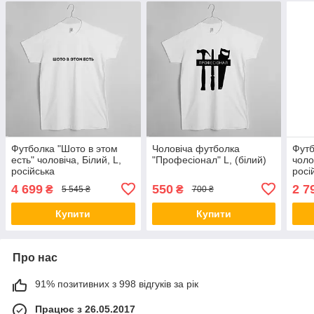
Футболка "Шото в этом
Чоловіча футболка
Футб
есть" чоловіча, Білий, L,
"Професіонал" L, (білий)
чоло
російська
росі
4 699
550
2 7
₴
₴
5 545 ₴
700 ₴
Купити
Купити
Про нас
91% позитивних з 998 відгуків за рік
Працює з 26.05.2017