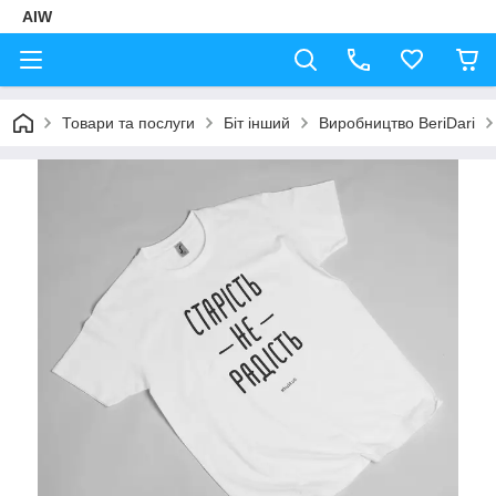
AIW
Товари та послуги
Біт інший
Виробництво BeriDari