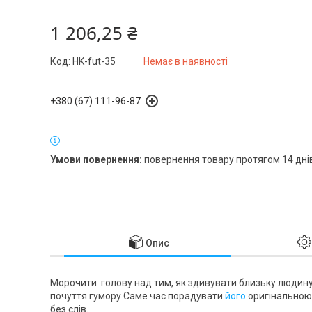
1 206,25 ₴
Код:
HK-fut-35
Немає в наявності
+380 (67) 111-96-87
повернення товару протягом 14 дні
Опис
Морочити голову над тим, як здивувати близьку людину 
почуття гумору Саме час порадувати
його
оригінальною 
без слів.