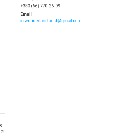
+380 (66) 770-26-99
in.wonderland.post@gmail.com
не
сі