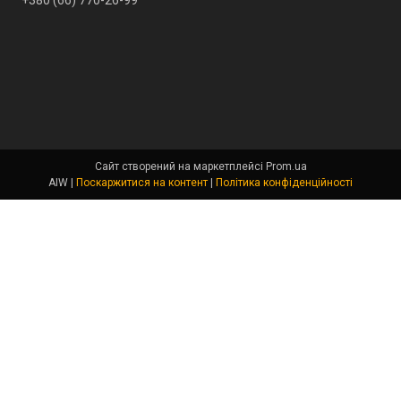
+380 (66) 770-26-99
Сайт створений на маркетплейсі
Prom.ua
AIW |
Поскаржитися на контент
|
Політика конфіденційності