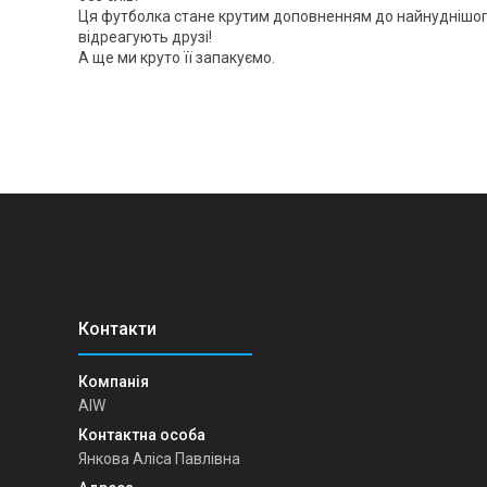
Ця футболка стане крутим доповненням до найнуднішого 
відреагують друзі!
А ще ми круто її запакуємо.
AIW
Янкова Аліса Павлівна