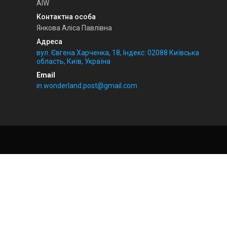
AIW
Янкова Аліса Павлівна
вул. Євгена Харченка, 18, Індекс: 02088 Київська
область, Київ, Україна
in.wonderland.post@gmail.com