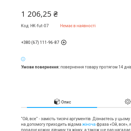
1 206,25 ₴
Код:
HK-fut-07
Немає в наявності
+380 (67) 111-96-87
повернення товару протягом 14 дні
Опис
"Ой, все" - замість тисячі аргументів. Дізнаєтесь у цьом
на допомогу приходить відома
жіноча
фраза «Ой, все», 
порадує кожну дівчину та жінку, а також ще раз нагадає