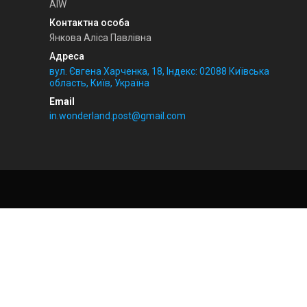
AIW
Янкова Аліса Павлівна
вул. Євгена Харченка, 18, Індекс: 02088 Київська
область, Київ, Україна
in.wonderland.post@gmail.com