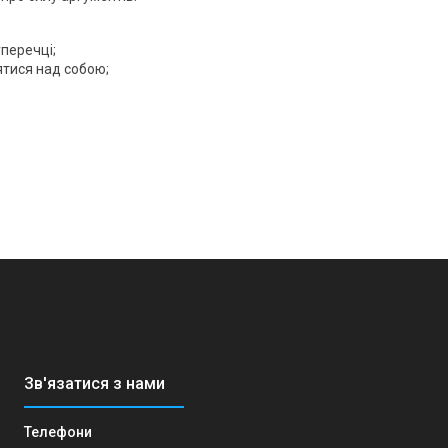
уперечці;
ятися над собою;