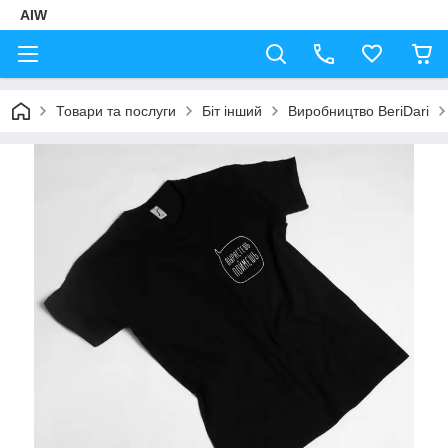
AIW
Товари та послуги
Біт інший
Виробництво BeriDari