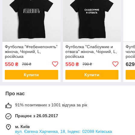
Футболка "#тебенепонять"
Футболка "Слабоумие и
Фут
жіноча, Чорний, L,
отвага" жіноча, Чорний, L,
чоло
російська
російська
росі
550
550
629
₴
₴
700 ₴
700 ₴
Купити
Купити
Про нас
91% позитивних з 1001 відгука за рік
Працює з 26.05.2017
м. Київ
вул. Євгена Харченка, 18, Індекс: 02088 Київська