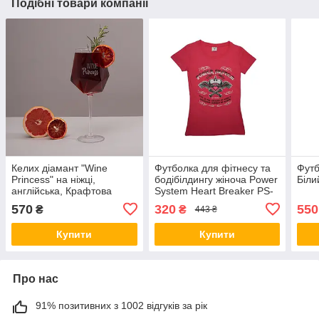
Подібні товари компанії
Келих діамант "Wine
Футболка для фітнесу та
Футб
Princess" на ніжці,
бодібілдингу жіноча Power
Біли
англійська, Крафтова
System Heart Breaker PS-
коробка
8005 Pink L
570
320
550
₴
₴
443 ₴
Купити
Купити
Про нас
91% позитивних з 1002 відгуків за рік