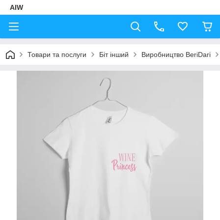
AIW
Товари та послуги
Біт інший
Виробництво BeriDari