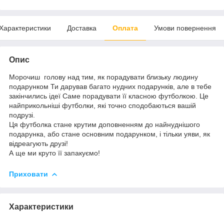
Характеристики
Доставка
Оплата
Умови повернення
Опис
Морочиш голову над тим, як порадувати близьку людину
подарунком Ти дарував багато нудних подарунків, але в тебе
закінчились ідеї Саме порадувати її класною футболкою. Це
найприкольніші футболки, які точно сподобаються вашій
подрузі.
Ця футболка стане крутим доповненням до найнуднішого
подарунка, або стане основним подарунком, і тільки уяви, як
відреагують друзі!
А ще ми круто її запакуємо!
Приховати
Характеристики