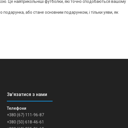
ою. Це найприкольніші футболки, які точно сподобаються вашому
подарунка, або стане основним подарунком, і тільки уяви, як
+380 (67) 111-96-87
+380 (50) 618-46-61