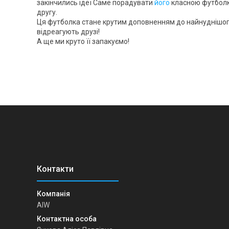
закінчились ідеї Саме порадувати
його
класною футболк
другу.
Ця футболка стане крутим доповненням до найнуднішого 
відреагують друзі!
А ще ми круто її запакуємо!
AIW