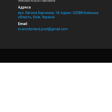
Янкова Аліса Павлівна
вул. Євгена Харченка, 18, Індекс: 02088 Київська
область, Київ, Україна
in.wonderland.post@gmail.com