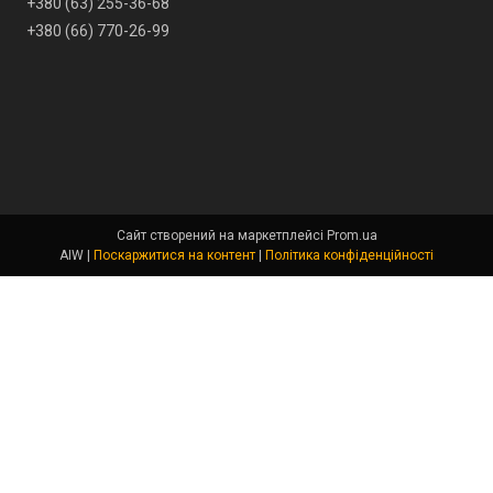
+380 (63) 255-36-68
+380 (66) 770-26-99
Сайт створений на маркетплейсі
Prom.ua
AIW |
Поскаржитися на контент
|
Політика конфіденційності