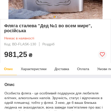
Фляга сталева "Дед №1 во всем мире",
російська
Немає в наявності
Код: BD-FLASK-130
Роздріб
981,25
₴
Опис
Характеристики
Доставка
Оплата
Умови п
Опис
Особиста фляга - це особливий подарунок для любителя
елітних, алкогольних напоїв. Зручність, статус і відпочинок в
одній пляшечці, тобто у флязі. З нею, де б ваша близька
людина не знаходилася, вона завжди пам'ятатиме про вас і