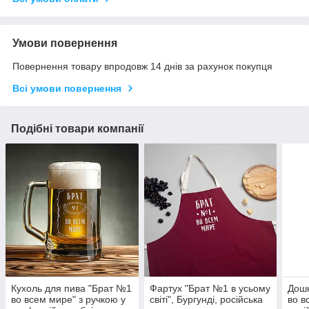
Умови повернення
Повернення товару впродовж 14 днів за рахунок покупця
Всі умови повернення
Подібні товари компанії
Кухоль для пива "Брат №1
Фартух "Брат №1 в усьому
Дошк
во всем мире" з ручкою у
світі", Бургунді, російська
во в