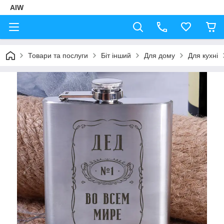
AIW
Товари та послуги
Біт інший
Для дому
Для кухні