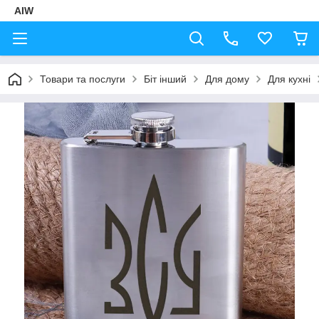
AIW
Товари та послуги
Біт інший
Для дому
Для кухні