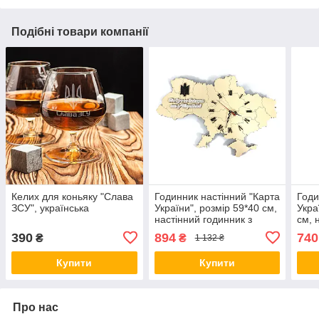
Подібні товари компанії
Келих для коньяку "Слава
Годинник настінний "Карта
Годи
ЗСУ", українська
України", розмір 59*40 см,
Укра
настінний годинник з
см, 
картою України, колір
карт
390
894
740
₴
₴
1 132 ₴
білий Люкс качество!+
кори
каче
Купити
Купити
Про нас