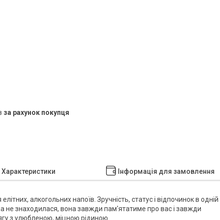
в
за рахунок покупця
Характеристики
Інформація для замовлення
літних, алкогольних напоїв. Зручність, статус і відпочинок в одній
на не знаходилася, вона завжди пам'ятатиме про вас і завжди
ягу з улюбленою, міцною рідиною.