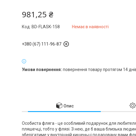
981,25 ₴
Код:
BD-FLASK-158
Немає в наявності
+380 (67) 111-96-87
повернення товару протягом 14 дні
Опис
Особиста фляга - це особливий подарунок для любителя е
пляшечці, тобто у флязі. З нею, де б ваша близька люди
зберігатиме у внутрішній кишеньці подаровану вами фл