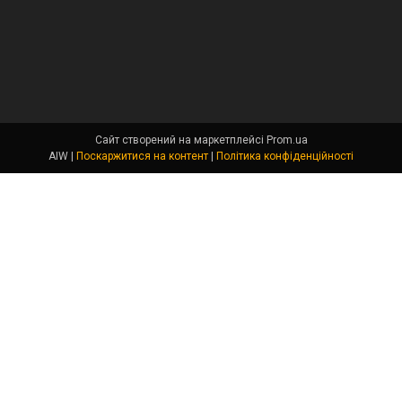
Сайт створений на маркетплейсі
Prom.ua
AIW |
Поскаржитися на контент
|
Політика конфіденційності