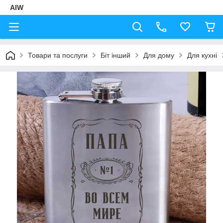
AIW
Товари та послуги
Біт інший
Для дому
Для кухні