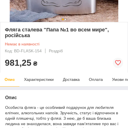
Фляга сталева "Папа №1 во всем мире",
російська
Немає в наявності
Код: BD-FLASK-154
Роздріб
981,25
₴
Опис
Характеристики
Доставка
Оплата
Умови п
Опис
Особиста фляга - це особливий подарунок для любителя
елітних, алкогольних напоїв. Зручність, статус і відпочинок в
одній пляшечці, тобто у флязі. З нею, де б ваша близька
людина не знаходилася, вона завжди пам'ятатиме про вас і