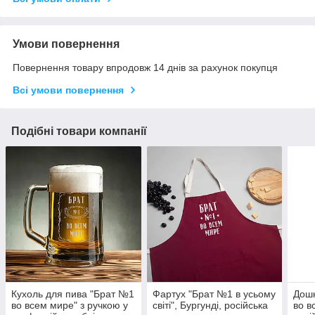
Умови повернення
Повернення товару впродовж 14 днів за рахунок покупця
Всі умови повернення
Подібні товари компанії
Кухоль для пива "Брат №1
Фартух "Брат №1 в усьому
Дошк
во всем мире" з ручкою у
світі", Бургунді, російська
во в