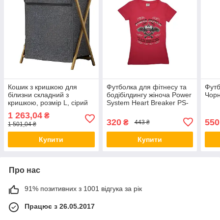
Кошик з кришкою для
Футболка для фітнесу та
Футб
білизни складний з
бодібілдингу жіноча Power
Чорн
кришкою, розмір L, сірий
System Heart Breaker PS-
Люкс качество!+
8005 Pink L
1 263,04
₴
320
550
₴
443 ₴
1 501,04 ₴
Купити
Купити
Про нас
91% позитивних з 1001 відгука за рік
Працює з 26.05.2017