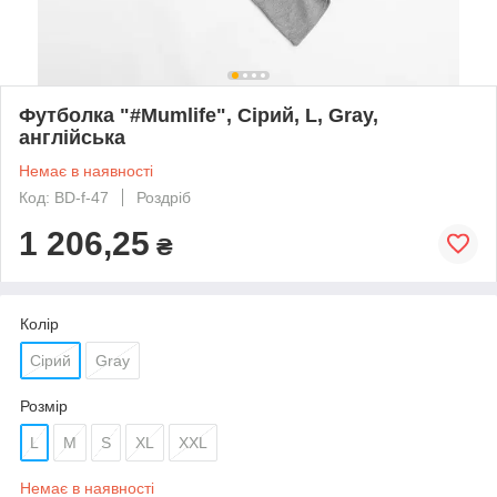
Футболка "#Mumlife", Сірий, L, Gray,
англійська
Немає в наявності
Код: BD-f-47
Роздріб
1 206,25
₴
Колір
Сірий
Gray
Розмір
L
M
S
XL
XXL
Немає в наявності