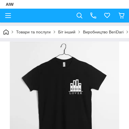
AIW
Товари та послуги
Біт інший
Виробництво BeriDari