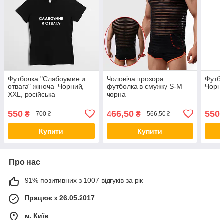
Футболка "Слабоумие и
Чоловіча прозора
Футб
отвага" жіноча, Чорний,
футболка в смужку S-M
Чорн
XXL, російська
чорна
550
466,50
550
₴
₴
700 ₴
566,50 ₴
Купити
Купити
Про нас
91% позитивних з 1007 відгуків за рік
Працює з 26.05.2017
м. Київ