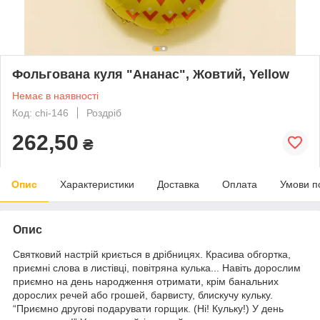
Фольгована куля "Ананас", Жовтий, Yellow
Немає в наявності
Код: chi-146
Роздріб
262,50
₴
Опис
Характеристики
Доставка
Оплата
Умови п
Опис
Святковий настрій криється в дрібницях. Красива обгортка,
приємні слова в листівці, повітряна кулька... Навіть дорослим
приємно на день народження отримати, крім банальних
дорослих речей або грошей, барвисту, блискучу кульку.
“Приємно другові подарувати горщик. (Ні! Кульку!) У день