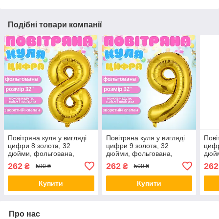
Подібні товари компанії
Повітряна куля у вигляді
Повітряна куля у вигляді
Пові
цифри 8 золота, 32
цифри 9 золота, 32
цифр
дюйми, фольгована,
дюйми, фольгована,
дюйм
святкова для дня
святкова для дня
свят
262
262
262
₴
₴
500 ₴
500 ₴
народження, річниць
народження, річниць
наро
ювілеїв
ювілеїв
ювіл
Купити
Купити
Про нас