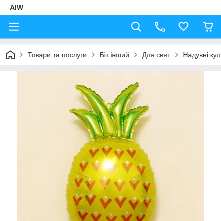
AIW
Товари та послуги
Біт інший
Для свят
Надувні кул