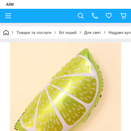
AIW
Товари та послуги
Біт інший
Для свят
Надувні кул