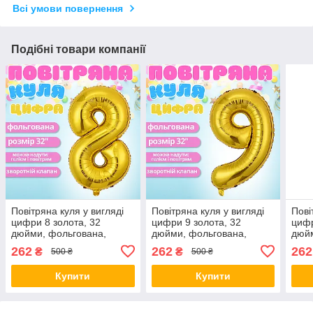
Всі умови повернення
Подібні товари компанії
Повітряна куля у вигляді
Повітряна куля у вигляді
Пові
цифри 8 золота, 32
цифри 9 золота, 32
цифр
дюйми, фольгована,
дюйми, фольгована,
дюйм
святкова для дня
святкова для дня
свят
262
262
262
₴
₴
500 ₴
500 ₴
народження, річниць
народження, річниць
наро
ювілеїв
ювілеїв
ювіл
Купити
Купити