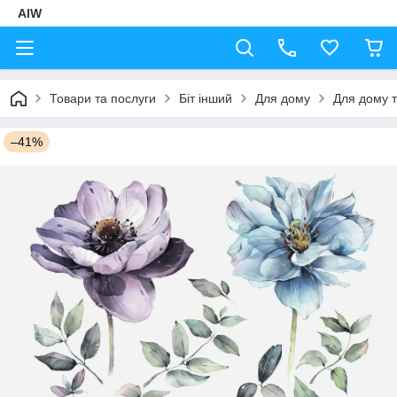
AIW
Товари та послуги
Біт інший
Для дому
Для дому т
–41%