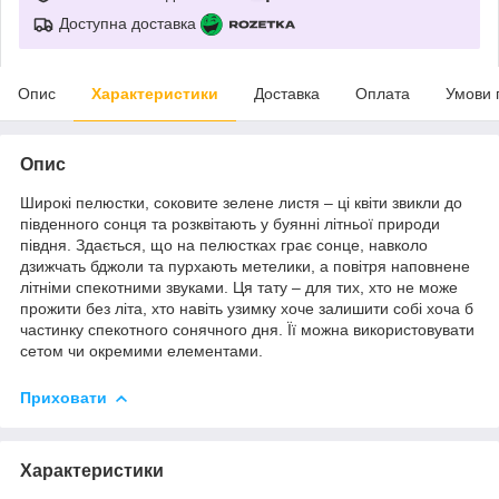
Доступна доставка
Опис
Характеристики
Доставка
Оплата
Умови 
Опис
Широкі пелюстки, соковите зелене листя – ці квіти звикли до
південного сонця та розквітають у буянні літньої природи
півдня. Здається, що на пелюстках грає сонце, навколо
дзижчать бджоли та пурхають метелики, а повітря наповнене
літніми спекотними звуками. Ця тату – для тих, хто не може
прожити без літа, хто навіть узимку хоче залишити собі хоча б
частинку спекотного сонячного дня. Її можна використовувати
сетом чи окремими елементами.
Приховати
Характеристики