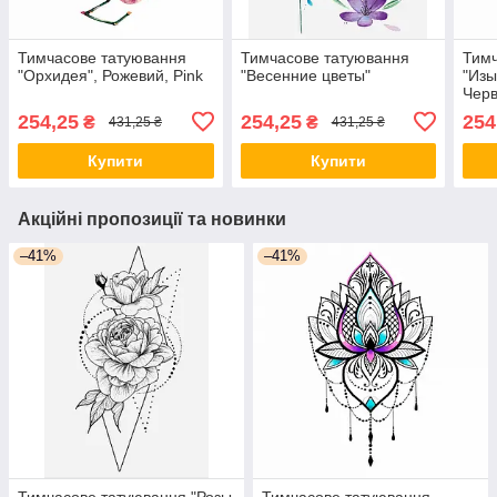
Тимчасове татуювання
Тимчасове татуювання
Тимч
"Орхидея", Рожевий, Pink
"Весенние цветы"
"Изы
Черв
254,25
254,25
254
₴
₴
431,25 ₴
431,25 ₴
Купити
Купити
Акційні пропозиції та новинки
–41%
–41%
Тимчасове татуювання "Розы
Тимчасове татуювання