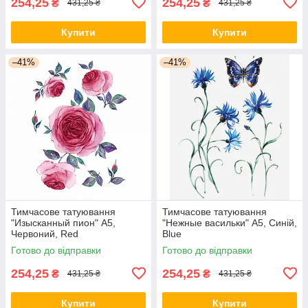
254,25
254,25
₴
₴
431,25 ₴
431,25 ₴
Купити
Купити
–41%
–41%
Тимчасове татуювання
Тимчасове татуювання
"Изысканный пион" А5,
"Нежные васильки" А5, Синій,
Червоний, Red
Blue
Готово до відправки
Готово до відправки
254,25
254,25
₴
₴
431,25 ₴
431,25 ₴
Купити
Купити