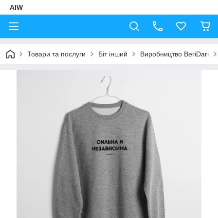
AIW
Товари та послуги
Біт інший
Виробництво BeriDari