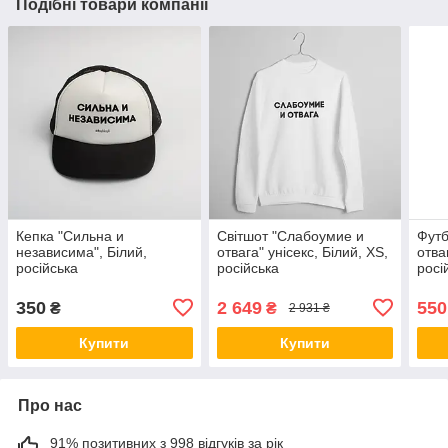
Подібні товари компанії
Кепка "Сильна и
Світшот "Слабоумие и
Футб
независима", Білий,
отвага" унісекс, Білий, XS,
отва
російська
російська
росі
350
2 649
550
₴
₴
2 931 ₴
Купити
Купити
Про нас
91% позитивних з 998 відгуків за рік