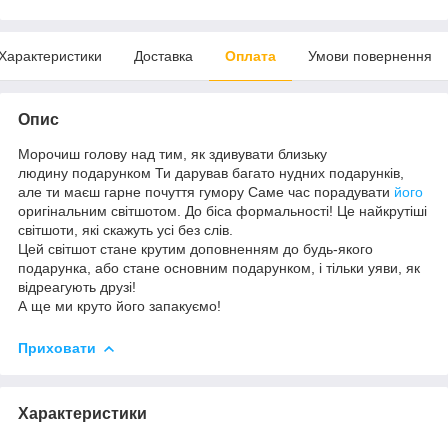
Характеристики
Доставка
Оплата
Умови повернення
Опис
Морочиш голову над тим, як здивувати близьку
людину подарунком Ти дарував багато нудних подарунків,
але ти маєш гарне почуття гумору Саме час порадувати
його
оригінальним світшотом. До біса формальності! Це найкрутіші
світшоти, які скажуть усі без слів.
Цей світшот стане крутим доповненням до будь-якого
подарунка, або стане основним подарунком, і тільки уяви, як
відреагують друзі!
А ще ми круто його запакуємо!
Приховати
Характеристики