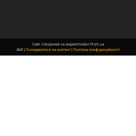
Сайт створений на маркетплейсі
Prom.ua
AIW |
Поскаржитися на контент
|
Політика конфіденційності