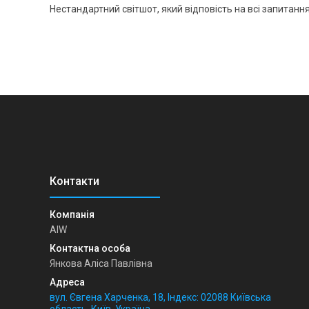
Нестандартний світшот, який відповість на всі запитання 
AIW
Янкова Аліса Павлівна
вул. Євгена Харченка, 18, Індекс: 02088 Київська