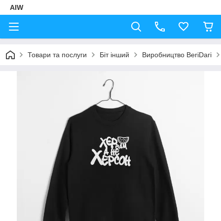
AIW
Товари та послуги
Біт інший
Виробництво BeriDari