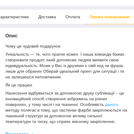
арактеристики
Доставка
Оплата
Умови повернення
Опис
Чому це чудовий подарунок
Унікальність — те, чого прагне кожен. І наша команда бажає
створювати продукт, який допоможе людям виявити свою
індивідуальність. Може у Вас із друзями є свій код чи фраза
лише для обраних Обирай ідеальний принт для ситуації і ти
не залишишся непоміченим.
Як це працює
Нанесення відбувається за допомогою друку сублімації – це
інноваційний спосіб створення зображень на різних
поверхнях, у тому числі і на тканинні. Особливість
даного
методу полягає в тому, що частинки фарби закріплюються на
тканинній структурі за допомогою впливу сильної
температури та тиску, що сприяє якісному закріпленню.
Приховати